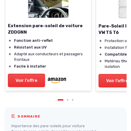
Extension pare-soleil de voiture
Pare-Soleil I
ZDDGNN
VW T5 T6
＋
Fonction anti-reflet
＋
Protection opt
＋
Résistant aux UV
＋
Installation fa
＋
Adapté aux conducteurs et passagers
＋
Compatible
av
frontaux
＋
Matériau
ther
＋
Facile à installer
isolation
Voir l'offre
Voir l'offre
SOMMAIRE
Importance des pare-soleils pour voiture