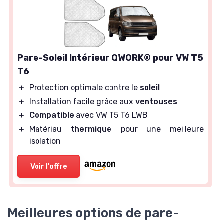
Pare-Soleil Intérieur QWORK® pour VW T5
T6
＋
Protection optimale contre le
soleil
＋
Installation facile grâce aux
ventouses
＋
Compatible
avec VW T5 T6 LWB
＋
Matériau
thermique
pour une meilleure
isolation
Voir l'offre
Meilleures options de pare-