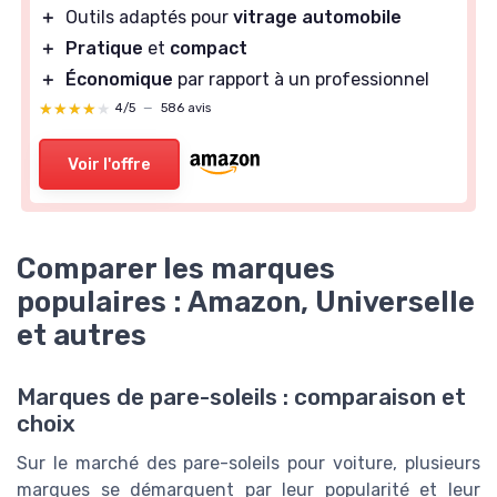
＋
Outils adaptés pour
vitrage automobile
＋
Pratique
et
compact
＋
Économique
par rapport à un professionnel
★★★★★
★★★★★
4/5
—
586 avis
Voir l'offre
Comparer les marques
populaires : Amazon, Universelle
et autres
Marques de pare-soleils : comparaison et
choix
Sur le marché des pare-soleils pour voiture, plusieurs
marques se démarquent par leur popularité et leur