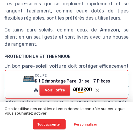
Les pare-soleils qui se déploient rapidement et se
rangent facilement, comme ceux dotés de tiges
flexibles réglables, sont les préférés des utilisateurs.
Certains pare-soleils, comme ceux de
Amazon
, se
plient en un seul geste et sont livrés avec une housse
de rangement.
PROTECTION UV ET THERMIQUE
Un bon
pare-soleil voiture
doit protéger efficacement
contre les rayons UV. Les modèles les plus performants
CCLIFE
indiquent le pourcentage de rayons UV bloqués,
Kit Démontage Pare-Brise - 7 Pièces
souvent autour de 98%. Ce chiffre est crucial pour
🔥
Voir l'offre
protéger non seulement les matériaux intérieurs de
votre voiture mais aussi la peau des occupants,
notamment les enfants et les bébés.
Ce site utilise des cookies et vous donne le contrôle sur ceux que
vous souhaitez activer
OPTIONS SUPPLÉMENTAIRES ET MODERNITÉ
Tout accepter
Personnaliser
Certains pare-soleils offrent des fonctionnalités