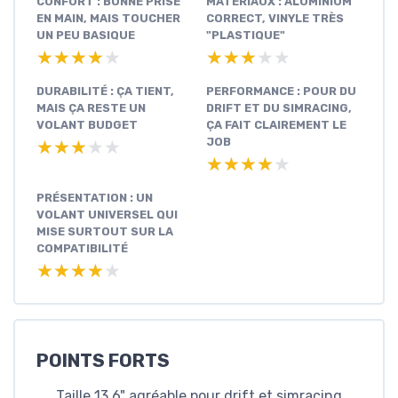
CONFORT : BONNE PRISE
MATÉRIAUX : ALUMINIUM
EN MAIN, MAIS TOUCHER
CORRECT, VINYLE TRÈS
UN PEU BASIQUE
"PLASTIQUE"
★★★★★
★★★★★
★★★★★
★★★★★
DURABILITÉ : ÇA TIENT,
PERFORMANCE : POUR DU
MAIS ÇA RESTE UN
DRIFT ET DU SIMRACING,
VOLANT BUDGET
ÇA FAIT CLAIREMENT LE
JOB
★★★★★
★★★★★
★★★★★
★★★★★
PRÉSENTATION : UN
VOLANT UNIVERSEL QUI
MISE SURTOUT SUR LA
COMPATIBILITÉ
★★★★★
★★★★★
POINTS FORTS
Taille 13,6" agréable pour drift et simracing,