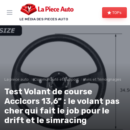
Panneau de gestion des cookies
TOPs
LE MÉDIA DES PIECES AUTO
La piece auto
Communauté et Support
Avis et Témoignages
Test Volant de course
Acclcors 13,6" : le volant pas
cher qui fait le job pour le
drift et le simracing