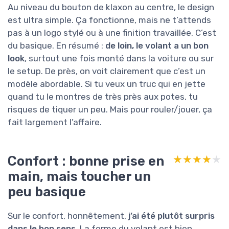
Au niveau du bouton de klaxon au centre, le design
est ultra simple. Ça fonctionne, mais ne t’attends
pas à un logo stylé ou à une finition travaillée. C’est
du basique. En résumé :
de loin, le volant a un bon
look
, surtout une fois monté dans la voiture ou sur
le setup. De près, on voit clairement que c’est un
modèle abordable. Si tu veux un truc qui en jette
quand tu le montres de très près aux potes, tu
risques de tiquer un peu. Mais pour rouler/jouer, ça
fait largement l’affaire.
Confort : bonne prise en
★★★★★
★★★★★
main, mais toucher un
peu basique
Sur le confort, honnêtement,
j’ai été plutôt surpris
dans le bon sens
. La forme du volant est bien