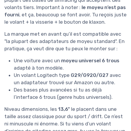
volants tiers. Important à noter :
le moyeu n’est pas
fourni
, et ça, beaucoup se font avoir. Tu reçois juste
le volant + la visserie + le bouton de klaxon.
La marque met en avant qu’il est compatible avec
"la plupart des adaptateurs de moyeu standard". En
pratique, ça veut dire que tu peux le monter sur :
Une voiture avec un
moyeu universel 6 trous
adapté à ton modèle.
Un volant Logitech type
G29/G920/G27
avec
un adaptateur trouvé sur Amazon ou autre.
Des bases plus avancées si tu as déjà
l’interface 6 trous (genre hubs universels).
Niveau dimensions, les
13,6"
le placent dans une
taille assez classique pour du sport / drift. Ce n’est
ni minuscule ni énorme. Si tu viens d’un volant
d’origine de citadine assez gros, tu vas le trouver un