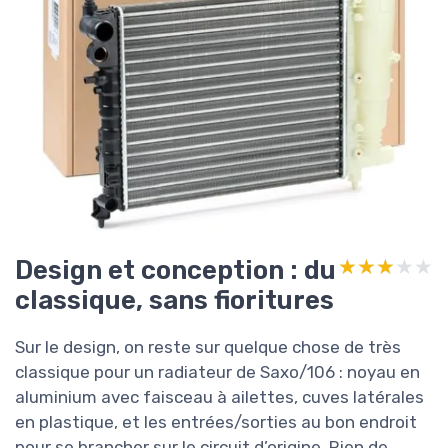
Design et conception : du
★★★★★
★★★★★
classique, sans fioritures
Sur le design, on reste sur quelque chose de très
classique pour un radiateur de Saxo/106 : noyau en
aluminium avec faisceau à ailettes, cuves latérales
en plastique, et les entrées/sorties au bon endroit
pour se brancher sur le circuit d’origine. Rien de