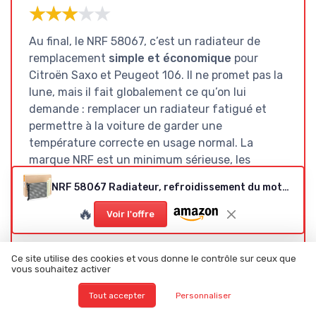
★★★★★
★★★★★
Au final, le NRF 58067, c’est un radiateur de
remplacement
simple et économique
pour
Citroën Saxo et Peugeot 106. Il ne promet pas la
lune, mais il fait globalement ce qu’on lui
demande : remplacer un radiateur fatigué et
permettre à la voiture de garder une
température correcte en usage normal. La
marque NRF est un minimum sérieuse, les
matériaux sont classiques pour ce type de
NRF 58067 Radiateur, refroidissement du moteur
pièce, et les retours positifs confirment que,
quand la compatibilité est bonne, ça se passe
🔥
Voir l'offre
bien.
Les points qui fâchent sont clairs :
bouchon
Ce site utilise des cookies et vous donne le contrôle sur ceux que
vous souhaitez activer
non fourni
(et pas mis en avant), et risque de
confusion sur la compatibilité si on se contente
Tout accepter
Personnaliser
de lire la description à la va-vite. Ce n’est pas