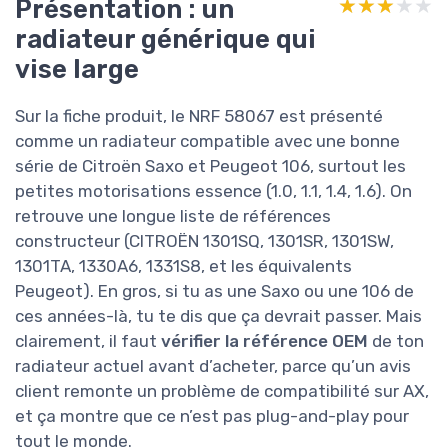
Présentation : un
★★★★★
★★★★★
radiateur générique qui
vise large
Sur la fiche produit, le NRF 58067 est présenté
comme un radiateur compatible avec une bonne
série de Citroën Saxo et Peugeot 106, surtout les
petites motorisations essence (1.0, 1.1, 1.4, 1.6). On
retrouve une longue liste de références
constructeur (CITROËN 1301SQ, 1301SR, 1301SW,
1301TA, 1330A6, 1331S8, et les équivalents
Peugeot). En gros, si tu as une Saxo ou une 106 de
ces années-là, tu te dis que ça devrait passer. Mais
clairement, il faut
vérifier la référence OEM
de ton
radiateur actuel avant d’acheter, parce qu’un avis
client remonte un problème de compatibilité sur AX,
et ça montre que ce n’est pas plug-and-play pour
tout le monde.