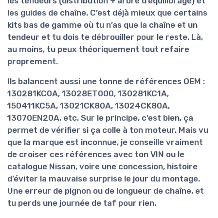
les
tendeurs
(distribution + arbre d’équilibrage) et
les
guides de chaîne
. C’est déjà mieux que certains
kits bas de gamme où tu n’as que la chaîne et un
tendeur et tu dois te débrouiller pour le reste. Là,
au moins, tu peux théoriquement tout refaire
proprement.
Ils balancent aussi une tonne de références OEM :
130281KC0A, 13028ET000, 130281KC1A,
150411KC5A, 13021CK80A, 13024CK80A,
13070EN20A, etc. Sur le principe, c’est bien, ça
permet de vérifier si ça colle à ton moteur. Mais vu
que la marque est inconnue, je conseille vraiment
de
croiser ces références avec ton VIN
ou le
catalogue Nissan, voire une concession, histoire
d’éviter la mauvaise surprise le jour du montage.
Une erreur de pignon ou de longueur de chaîne, et
tu perds une journée de taf pour rien.