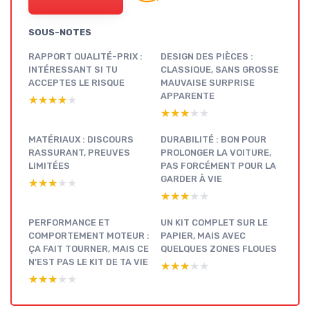
SOUS-NOTES
RAPPORT QUALITÉ-PRIX :
DESIGN DES PIÈCES :
INTÉRESSANT SI TU
CLASSIQUE, SANS GROSSE
ACCEPTES LE RISQUE
MAUVAISE SURPRISE
APPARENTE
★★★★★
★★★★★
★★★★★
★★★★★
MATÉRIAUX : DISCOURS
DURABILITÉ : BON POUR
RASSURANT, PREUVES
PROLONGER LA VOITURE,
LIMITÉES
PAS FORCÉMENT POUR LA
GARDER À VIE
★★★★★
★★★★★
★★★★★
★★★★★
PERFORMANCE ET
UN KIT COMPLET SUR LE
COMPORTEMENT MOTEUR :
PAPIER, MAIS AVEC
ÇA FAIT TOURNER, MAIS CE
QUELQUES ZONES FLOUES
N’EST PAS LE KIT DE TA VIE
★★★★★
★★★★★
★★★★★
★★★★★