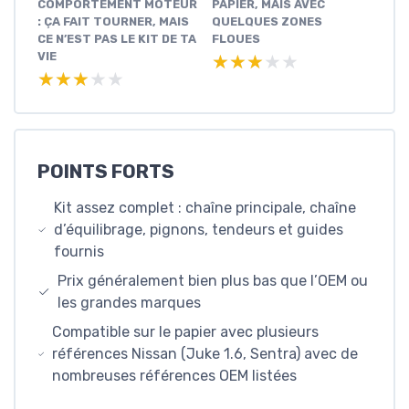
COMPORTEMENT MOTEUR
PAPIER, MAIS AVEC
: ÇA FAIT TOURNER, MAIS
QUELQUES ZONES
CE N’EST PAS LE KIT DE TA
FLOUES
VIE
★★★★★
★★★★★
★★★★★
★★★★★
POINTS FORTS
Kit assez complet : chaîne principale, chaîne
d’équilibrage, pignons, tendeurs et guides
fournis
Prix généralement bien plus bas que l’OEM ou
les grandes marques
Compatible sur le papier avec plusieurs
références Nissan (Juke 1.6, Sentra) avec de
nombreuses références OEM listées