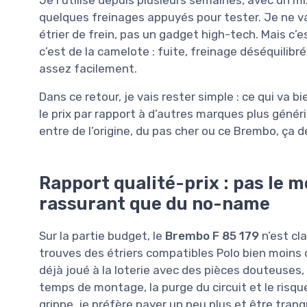
Je l’utilise depuis plusieurs semaines, avec un mix
quelques freinages appuyés pour tester. Je ne va
étrier de frein, pas un gadget high-tech. Mais c’e
c’est de la camelote : fuite, freinage déséquilibr
assez facilement.
Dans ce retour, je vais rester simple : ce qui va b
le prix par rapport à d’autres marques plus génér
entre de l’origine, du pas cher ou ce Brembo, ça d
Rapport qualité-prix : pas le m
rassurant que du no-name
Sur la partie budget, le
Brembo F 85 179
n’est cl
trouves des étriers compatibles Polo bien moins
déjà joué à la loterie avec des pièces douteuses, 
temps de montage, la purge du circuit et le risque
grippe, je préfère payer un peu plus et être tranqu