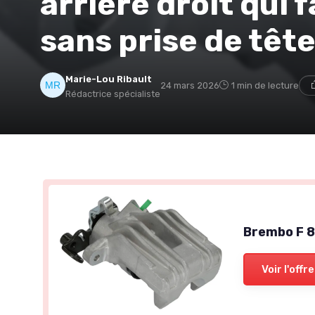
arrière droit qui f
sans prise de têt
Marie-Lou Ribault
24 mars 2026
1 min de lecture
Rédactrice spécialiste
Brembo F 85
Voir l'offre