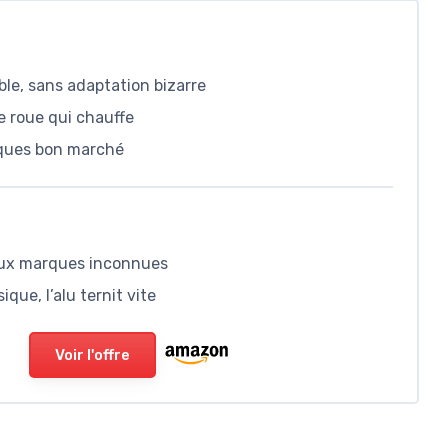
le, sans adaptation bizarre
e roue qui chauffe
iques bon marché
aux marques inconnues
que, l’alu ternit vite
Voir l'offre