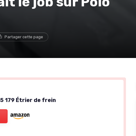
ait le job sur Polo
e
Partager cette page
 179 Étrier de frein