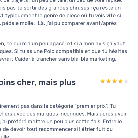
 de trajets : un peu de ville, un peu de voie rapide,
is pas te sortir des grandes phrases : ça reste un
st typiquement le genre de pièce où tu vois vite si
é, pédale molle… Là, j’ai pu comparer avant/après
ien, ce qui m’a un peu agacé, et si à mon avis ça vaut
iques. Si tu as une Polo compatible et que tu hésites
evrait t’aider à trancher sans bla-bla marketing.
oins cher, mais plus
★★★★★
★★★★★
airement pas dans la catégorie “premier prix”. Tu
 chers avec des marques inconnues. Mais après avoir
j’ai préféré mettre un peu plus cette fois. Entre le
 de devoir tout recommencer si l’étrier fuit ou
ille.