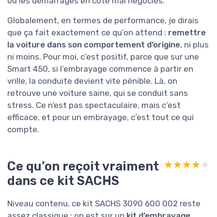
ou les démarrages en côte mal négociés.
Globalement, en termes de performance, je dirais
que ça fait exactement ce qu’on attend :
remettre
la voiture dans son comportement d’origine
, ni plus
ni moins. Pour moi, c’est positif, parce que sur une
Smart 450, si l’embrayage commence à partir en
vrille, la conduite devient vite pénible. Là, on
retrouve une voiture saine, qui se conduit sans
stress. Ce n’est pas spectaculaire, mais c’est
efficace, et pour un embrayage, c’est tout ce qui
compte.
Ce qu’on reçoit vraiment
★★★★★
★★★★★
dans ce kit SACHS
Niveau contenu, ce kit SACHS 3090 600 002 reste
assez classique : on est sur un
kit d’embrayage