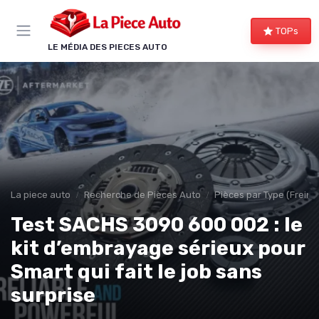
Panneau de gestion des cookies
TOPs
LE MÉDIA DES PIECES AUTO
La piece auto
Recherche de Pièces Auto
Pièces par Type (Freins,
Test SACHS 3090 600 002 : le
kit d’embrayage sérieux pour
Smart qui fait le job sans
surprise