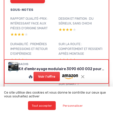
SOUS-NOTES
RAPPORT QUALITÉ-PRIX :
DESIGN ET FINITION : DU
INTÉRESSANT FACE AUX
SÉRIEUX, SANS CHICHI
PIÈCES D’ORIGINE SMART
★★★★★
★★★★★
★★★★★
★★★★★
DURABILITÉ : PREMIÈRES
SUR LA ROUTE :
IMPRESSIONS ET RETOUR
COMPORTEMENT ET RESSENTI
D’EXPÉRIENCE
APRÈS MONTAGE
★★★★★
★★★★★
★★★★★
★★★★★
SACHS
Kit d'embrayage modulaire 3090 600 002 pour Smart Fortwo (450) 2004-2007
CE QU’ON REÇOIT VRAIMENT
EFFICACITÉ : EST-CE QUE ÇA
DANS CE KIT SACHS
RÈGLE VRAIMENT LES
🔥
Voir l'offre
PROBLÈMES D’EMBRAYAGE
★★★★★
★★★★★
SUR SMART ?
★★★★★
★★★★★
Ce site utilise des cookies et vous donne le contrôle sur ceux que
vous souhaitez activer
Tout accepter
Personnaliser