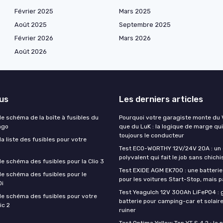
Février 2025
Mars 2025
Août 2025
Septembre 2025
Février 2026
Mars 2026
Août 2026
lus
Les derniers articles
e schéma de la boîte à fusibles du
Pourquoi votre garagiste monte du V
ngo
que du LuK : la logique de marge qui
toujours le conducteur
 liste des fusibles pour votre
Test ECO-WORTHY 12V/24V 20A : un
polyvalent qui fait le job sans chichi
e schéma des fusibles pour la Clio 3
Test EXIDE AGM EK700 : une batteri
e schéma des fusibles pour le
pour les voitures Start-Stop, mais p
Di
Test Yeagulch 12V 300Ah LiFePO4 : 
e schéma des fusibles pour votre
batterie pour camping-car et solair
ic 2
ruiner
Test Optima Yellow Top YT S 4.2 : la p