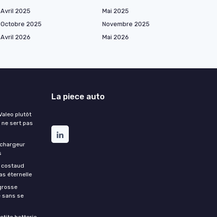
Avril 2025
Mai 2025
Octobre 2025
Novembre 2025
Avril 2026
Mai 2026
La piece auto
aleo plutôt
 ne sert pas
 chargeur
s
e costaud
as éternelle
grosse
e sans se
etite batterie