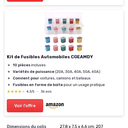
Kit de Fusibles Automobiles CGEAMDY
＋
10 pièces
incluses
＋
Variétés de puissance
(20A, 30A, 40A, 50A, 60A)
＋
Convient pour
voitures, camions et bateaux
＋
Fusibles en forme de boîte
pour un usage pratique
★★★★★
★★★★★
4,3/5
—
36 avis
Voir l'offre
Dimensions du colis
27,8 x 7,5 x 6,6 cm; 207