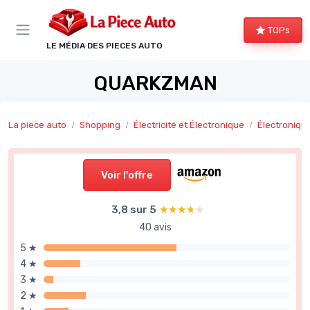
Panneau de gestion des cookies
TOPs
LE MÉDIA DES PIECES AUTO
QUARKZMAN
La piece auto
Shopping
Électricité et Électronique
Électroniqu
Voir l'offre
3,8 sur 5
★★★★★
★★★★★
40 avis
5 ★
4 ★
3 ★
2 ★