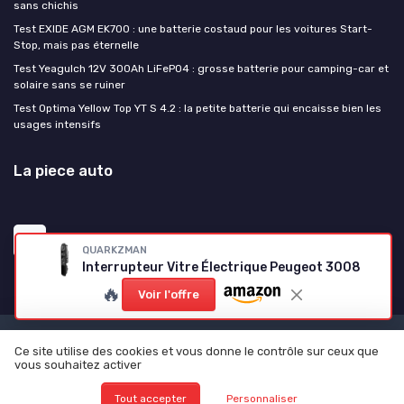
sans chichis
Test EXIDE AGM EK700 : une batterie costaud pour les voitures Start-
Stop, mais pas éternelle
Test Yeagulch 12V 300Ah LiFePO4 : grosse batterie pour camping-car et
solaire sans se ruiner
Test Optima Yellow Top YT S 4.2 : la petite batterie qui encaisse bien les
usages intensifs
La piece auto
QUARKZMAN
Interrupteur Vitre Électrique Peugeot 3008
🔥
Voir l'offre
Mentions légales
Politique de confidentialité
Ce site utilise des cookies et vous donne le contrôle sur ceux que
vous souhaitez activer
© La piece auto 2026
Tout accepter
Personnaliser