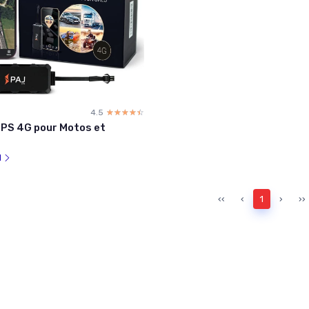
4.5
☆☆☆☆☆
★★★★★
GPS 4G pour Motos et
l
‹‹
‹
1
›
››