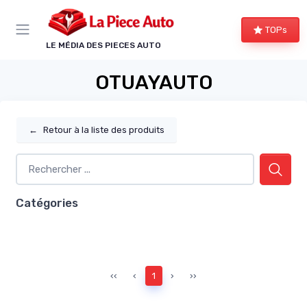
Panneau de gestion des cookies
TOPs
LE MÉDIA DES PIECES AUTO
OTUAYAUTO
←
Retour à la liste des produits
Catégories
‹‹
‹
1
›
››