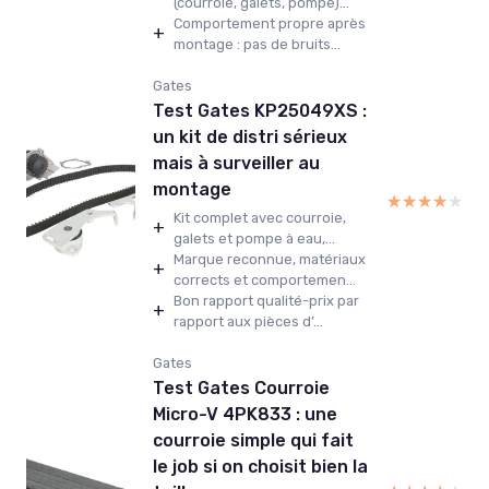
(courroie, galets, pompe)...
Comportement propre après
+
montage : pas de bruits...
Gates
Test Gates KP25049XS :
un kit de distri sérieux
mais à surveiller au
montage
★★★★★
★★★★★
Kit complet avec courroie,
+
galets et pompe à eau,...
Marque reconnue, matériaux
+
corrects et comportemen...
Bon rapport qualité-prix par
+
rapport aux pièces d’...
Gates
Test Gates Courroie
Micro-V 4PK833 : une
courroie simple qui fait
le job si on choisit bien la