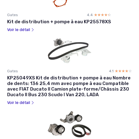
Gates
4.4
☆☆☆☆☆
★★★★★
Kit de distribution + pompe à eau KP25578XS
Voir le détail
Gates
4.1
☆☆☆☆☆
★★★★★
KP25049XS Kit de distribution + pompe à eau Nombre
de dents: 136 25,4 mm avec pompe à eau Compatible
avec FIAT Ducato II Camion plate-forme/Châssis 230
Ducato II Bus 230 Scudo I Van 220, LADA
Voir le détail