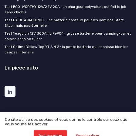
Test ECO-WORTHY 12V/24V 20A : un chargeur polyvalent qui fait le job
sans chichis
Test EXIDE AGM EK700 : une batterie costaud pour les voitures Start-
Stop, mais pas éternelle
Test Yeagulch 12V 300Ah LiFePO4 : grosse batterie pour camping-car et
solaire sans se ruiner
Test Optima Yellow Top YT S 4.2 : la petite batterie qui encaisse bien les
usages intensifs
La piece auto
Ce site utilise des cookies et vous donne le contrôle sur ceux que
vous souhaitez activer
Mentions légales
Politique de confidentialité
© La piece auto 2026
Tout accepter
Personnaliser