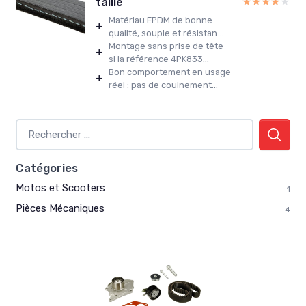
★★★★★
★★★★★
taille
Matériau EPDM de bonne
+
qualité, souple et résistan...
Montage sans prise de tête
+
si la référence 4PK833...
Bon comportement en usage
+
réel : pas de couinement...
Catégories
Motos et Scooters
1
Pièces Mécaniques
4