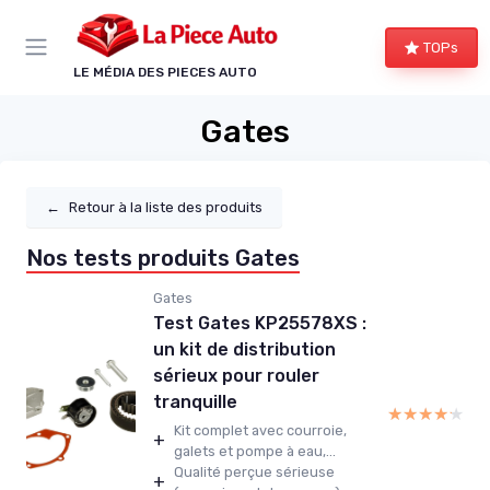
Panneau de gestion des cookies
TOPs
LE MÉDIA DES PIECES AUTO
Gates
←
Retour à la liste des produits
Nos tests produits Gates
Gates
Test Gates KP25578XS :
un kit de distribution
sérieux pour rouler
tranquille
★★★★★
★★★★★
Kit complet avec courroie,
+
galets et pompe à eau,...
Qualité perçue sérieuse
+