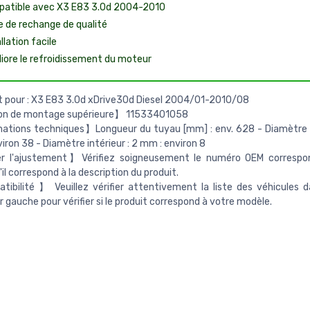
atible avec X3 E83 3.0d 2004-2010
e de rechange de qualité
llation facile
iore le refroidissement du moteur
 pour : X3 E83 3.0d xDrive30d Diesel 2004/01-2010/08
on de montage supérieure】 11533401058
tions techniques】Longueur du tuyau [mm] : env. 628 - Diamètre in
iron 38 - Diamètre intérieur : 2 mm : environ 8
er l'ajustement】Vérifiez soigneusement le numéro OEM correspo
s'il correspond à la description du produit.
bilité 】 Veuillez vérifier attentivement la liste des véhicules d
r gauche pour vérifier si le produit correspond à votre modèle.