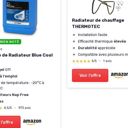
Radiateur de chauffage
THERMOTEC
＋
Installation facile
＋
Efficacité thermique
élevée
 BIEN NOTÉ
＋
Durabilité
appréciée
M
＋
Compatible avec plusieurs 
e de Radiateur Blue Cool
★★★★★
★★★★★
5/5
—
1 avis
gel
G11
Voir l'offre
à l'emploi
 de température : -20°C à
°C
iteurs Nap Free
res
★
★
4,5/5
—
973 avis
 l'offre