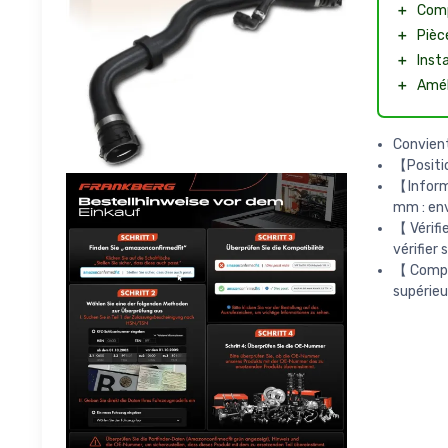
＋
Comp
＋
Pièc
＋
Insta
＋
Amél
Convient
【Positi
【Informa
mm : env
【Vérifi
vérifier 
【Compati
supérieu