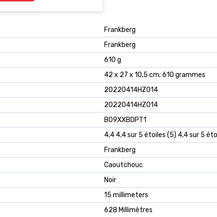
‎Frankberg
‎Frankberg
‎610 g
‎42 x 27 x 10,5 cm; 610 grammes
‎20220414HZ014
‎20220414HZ014
B09XXBDPT1
4,4 4,4 sur 5 étoiles (5) 4,4 sur 5 éto
Frankberg
Caoutchouc
Noir
15 millimeters
628 Millimètres