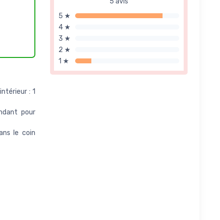
5 avis
5 ★
4 ★
3 ★
2 ★
1 ★
térieur : 1
ndant pour
ans le coin