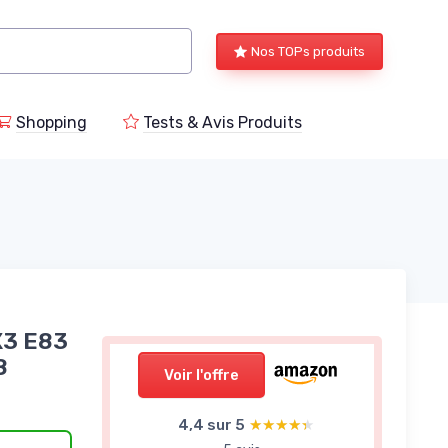
Nos TOPs produits
Shopping
Tests & Avis Produits
X3 E83
8
Voir l'offre
4,4 sur 5
★★★★★
★★★★★