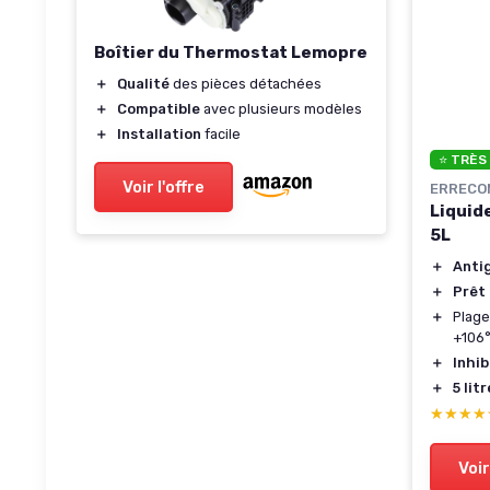
Boîtier du Thermostat Lemopre
＋
Qualité
des pièces détachées
＋
Compatible
avec plusieurs modèles
＋
Installation
facile
⭐ TRÈS
Voir l'offre
ERRECO
Liquid
5L
＋
Anti
＋
Prêt 
＋
Plage
+106
＋
Inhib
＋
5 lit
★★★★
★★★★
Voir