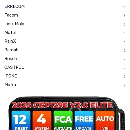
ERRECOM
13
Facom
3
Liqui Moly
3
Motul
3
RainX
3
Bardahl
2
Bosch
2
CASTROL
2
IPONE
2
Mafra
2