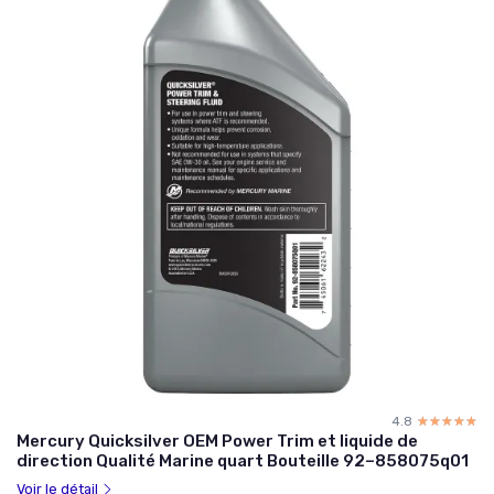
4.8
☆☆☆☆☆
★★★★★
Mercury Quicksilver OEM Power Trim et liquide de
direction Qualité Marine quart Bouteille 92–858075q01
Voir le détail