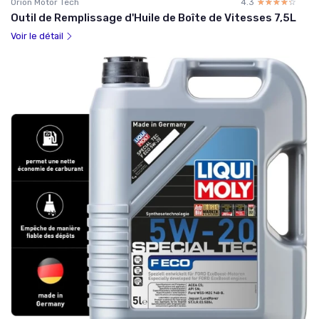
Orion Motor Tech
4.3
☆☆☆☆☆
★★★★★
Outil de Remplissage d'Huile de Boîte de Vitesses 7,5L
Voir le détail