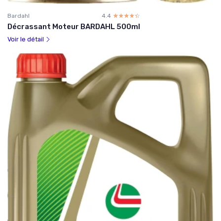
Bardahl
4.4
☆☆☆☆☆
★★★★★
Décrassant Moteur BARDAHL 500ml
Voir le détail