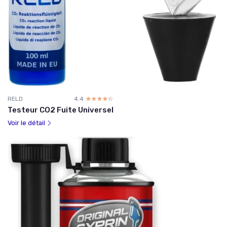
RELD
4.4
☆☆☆☆☆
★★★★★
Testeur CO2 Fuite Universel
Voir le détail