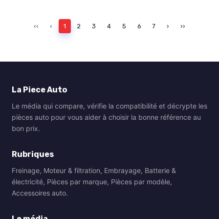
‹‹
‹
1
2
3
4
5
6
7
›
››
La Piece Auto
Le média qui compare, vérifie la compatibilité et décrypte les
pièces auto pour vous aider à choisir la bonne référence au
bon prix.
Rubriques
Freinage, Moteur & filtration, Embrayage, Batterie &
électricité, Pièces par marque, Pièces par modèle,
Accessoires auto.
Le média