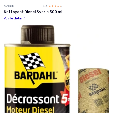
SYPRIN
4.4
☆☆☆☆☆
★★★★★
Nettoyant Diesel Syprin 500 ml
Voir le détail