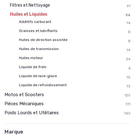
Filtres et Nettoyage
91
Huiles et Liquides
94
Additifs carburant
14
Graisses et lubrifiants
8
Huiles de direction assistée
8
Huiles de transmission
14
Huiles moteur
24
Liquide de frein
6
Liquide de lave-glace
15
Liquide de refroidissement
13
Motos et Scooters
125
Pièces Mécaniques
771
Poids Lourds et Utilitaires
140
Marque