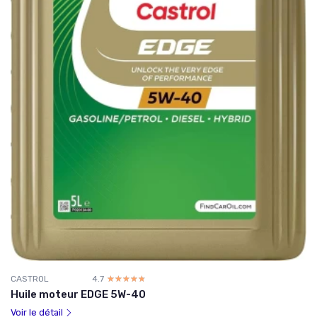
CASTROL
4.7
☆☆☆☆☆
★★★★★
Huile moteur EDGE 5W-40
Voir le détail