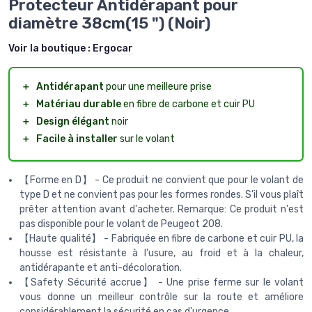
Protecteur Antidérapant pour
diamètre 38cm(15 ") (Noir)
Voir la boutique :
Ergocar
＋
Antidérapant
pour une meilleure prise
＋
Matériau durable
en fibre de carbone et cuir PU
＋
Design élégant
noir
＋
Facile à installer
sur le volant
【Forme en D】 - Ce produit ne convient que pour le volant de
type D et ne convient pas pour les formes rondes. S'il vous plaît
prêter attention avant d'acheter. Remarque: Ce produit n'est
pas disponible pour le volant de Peugeot 208.
【Haute qualité】 - Fabriquée en fibre de carbone et cuir PU, la
housse est résistante à l'usure, au froid et à la chaleur,
antidérapante et anti-décoloration.
【Safety Sécurité accrue】 - Une prise ferme sur le volant
vous donne un meilleur contrôle sur la route et améliore
considérablement la sécurité en cas d'urgence.