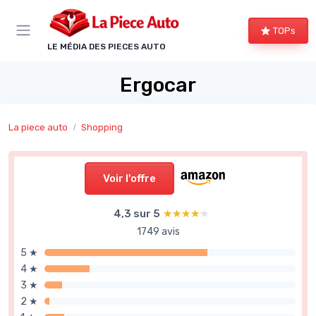
Panneau de gestion des cookies
TOPs
LE MÉDIA DES PIECES AUTO
Ergocar
La piece auto
Shopping
Voir l'offre
4,3 sur 5
★★★★★
★★★★★
1749 avis
5 ★
4 ★
3 ★
2 ★