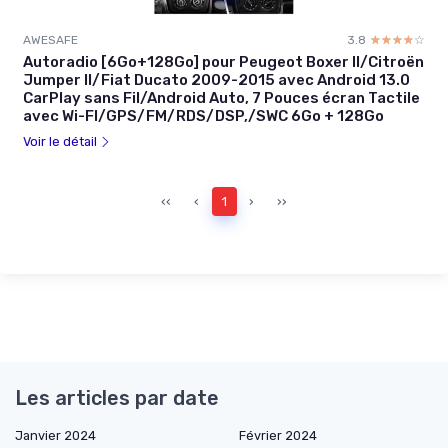
AWESAFE
3.8
☆☆☆☆☆
★★★★★
Autoradio [6Go+128Go] pour Peugeot Boxer II/Citroën
Jumper II/Fiat Ducato 2009-2015 avec Android 13.0
CarPlay sans Fil/Android Auto, 7 Pouces écran Tactile
avec Wi-FI/GPS/FM/RDS/DSP,/SWC 6Go + 128Go
Voir le détail
‹‹
‹
1
›
››
Les articles par date
Janvier 2024
Février 2024