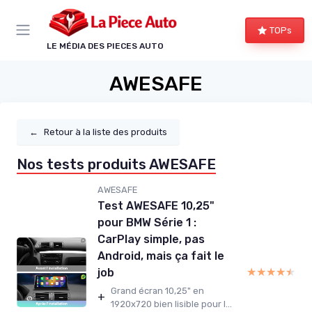
Panneau de gestion des cookies
TOPs
LE MÉDIA DES PIECES AUTO
AWESAFE
←
Retour à la liste des produits
Nos tests produits AWESAFE
AWESAFE
Test AWESAFE 10,25"
pour BMW Série 1 :
CarPlay simple, pas
Android, mais ça fait le
★★★★★
★★★★★
job
Grand écran 10,25" en
+
1920x720 bien lisible pour l...