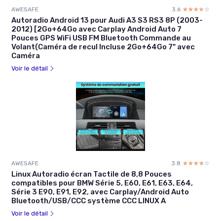
AWESAFE
3.6
☆☆☆☆☆
★★★★★
Autoradio Android 13 pour Audi A3 S3 RS3 8P (2003-
2012) [2Go+64Go avec Carplay Android Auto 7
Pouces GPS WiFi USB FM Bluetooth Commande au
Volant(Caméra de recul Incluse 2Go+64Go 7" avec
Caméra
Voir le détail
AWESAFE
3.8
☆☆☆☆☆
★★★★★
Linux Autoradio écran Tactile de 8,8 Pouces
compatibles pour BMW Série 5, E60, E61, E63, E64,
Série 3 E90, E91, E92, avec Carplay/Android Auto
Bluetooth/USB/CCC système CCC LINUX A
Voir le détail