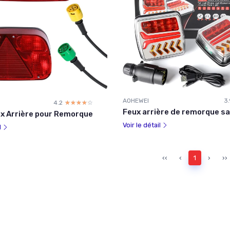
AOHEWEI
3.
4.2
☆☆☆☆☆
★★★★★
Feux arrière de remorque san
ux Arrière pour Remorque
Voir le détail
l
‹‹
‹
1
›
››