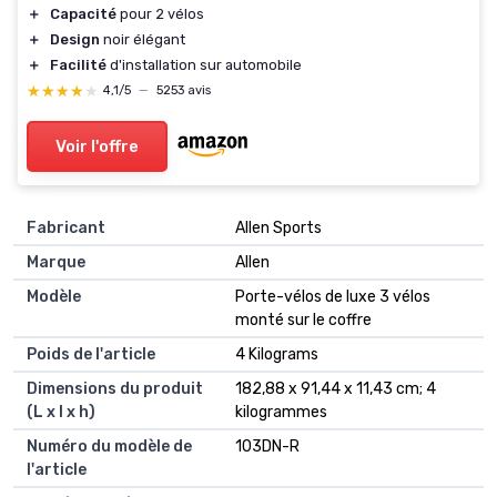
＋
Capacité
pour 2 vélos
＋
Design
noir élégant
＋
Facilité
d'installation sur automobile
★★★★★
★★★★★
4,1/5
—
5253 avis
Voir l'offre
Fabricant
‎Allen Sports
Marque
‎Allen
Modèle
‎Porte-vélos de luxe 3 vélos
monté sur le coffre
Poids de l'article
‎4 Kilograms
Dimensions du produit
‎182,88 x 91,44 x 11,43 cm; 4
(L x l x h)
kilogrammes
Numéro du modèle de
‎103DN-R
l'article