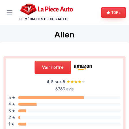
Panneau de gestion des cookies
TOPs
LE MÉDIA DES PIECES AUTO
Allen
Voir l'offre
4,3 sur 5
★★★★★
★★★★★
6769 avis
5 ★
4 ★
3 ★
2 ★
1 ★