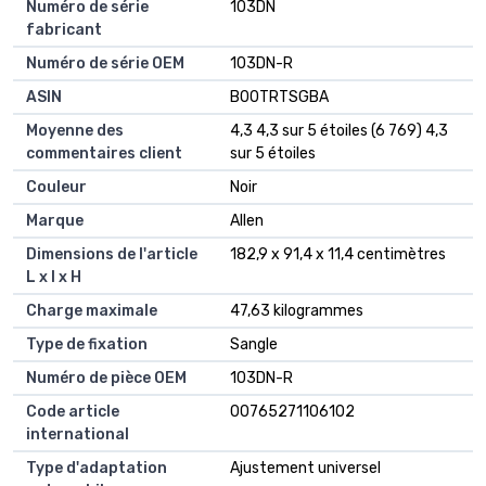
Numéro de série
‎103DN
fabricant
Numéro de série OEM
‎103DN-R
ASIN
B00TRTSGBA
Moyenne des
4,3 4,3 sur 5 étoiles (6 769) 4,3
commentaires client
sur 5 étoiles
Couleur
Noir
Marque
Allen
Dimensions de l'article
182,9 x 91,4 x 11,4 centimètres
L x l x H
Charge maximale
47,63 kilogrammes
Type de fixation
Sangle
Numéro de pièce OEM
103DN-R
Code article
00765271106102
international
Type d'adaptation
Ajustement universel