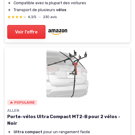
＋
Compatible avec la plupart des voitures
＋
Transport de plusieurs
vélos
★★★★★
★★★★★
4,3/5
—
230 avis
Voir l'offre
🔥 POPULAIRE
ALLEN
Porte-vélos Ultra Compact MT2-B pour 2 vélos -
Noir
＋
Ultra compact
pour un rangement facile