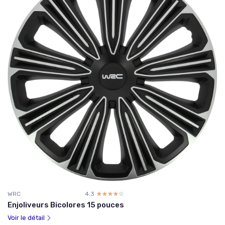
WRC
4.3
☆☆☆☆☆
★★★★★
Enjoliveurs Bicolores 15 pouces
Voir le détail