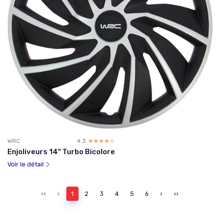
WRC
4.3
☆☆☆☆☆
★★★★★
Enjoliveurs 14" Turbo Bicolore
Voir le détail
‹‹
‹
1
2
3
4
5
6
›
››