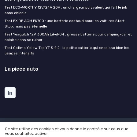
Test ECO-WORTHY 12V/24V 20A : un chargeur polyvalent qui fait le job
sans chichis
Test EXIDE AGM EK700 : une batterie costaud pour les voitures Start-
Stop, mais pas éternelle
Test Yeagulch 12V 300Ah LiFePO4 : grosse batterie pour camping-car et
solaire sans se ruiner
Test Optima Yellow Top YT S 4.2 : la petite batterie qui encaisse bien les
usages intensifs
La piece auto
Mentions légales
Politique de confidentialité
Ce site utilise des cookies et vous donne le contrôle sur ceux que
vous souhaitez activer
© La piece auto 2026