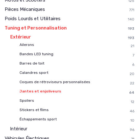
125
Pièces Mécaniques
771
Poids Lourds et Utilitaires
140
Tuning et Personnalisation
193
Extérieur
193
Ailerons
21
Bandes LED tuning
7
Barres de toit
6
Calandres sport
20
Coques de rétroviseurs personnalisées
22
Jantes et enjoliveurs
64
Spoilers
12
Stickers et films
46
Échappements sport
10
Intérieur
96
Véhicules Électriques
71