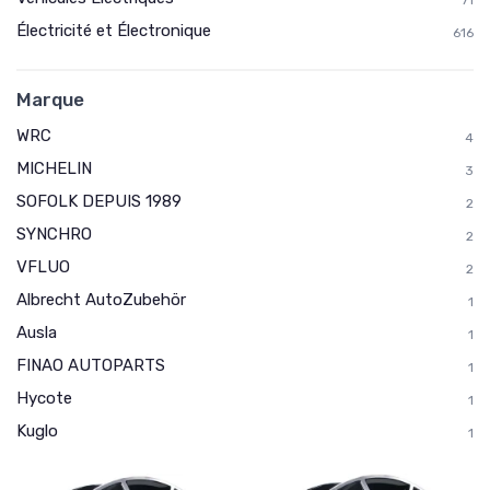
Électricité et Électronique
616
Marque
WRC
4
MICHELIN
3
SOFOLK DEPUIS 1989
2
SYNCHRO
2
VFLUO
2
Albrecht AutoZubehör
1
Ausla
1
FINAO AUTOPARTS
1
Hycote
1
Kuglo
1