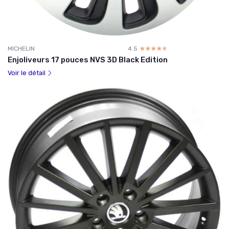
MICHELIN
4.5
☆☆☆☆☆
★★★★★
Enjoliveurs 17 pouces NVS 3D Black Edition
Voir le détail