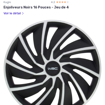
Kuglo
4.2
☆☆☆☆☆
★★★★★
Enjoliveurs Noirs 16 Pouces - Jeu de 4
Voir le détail