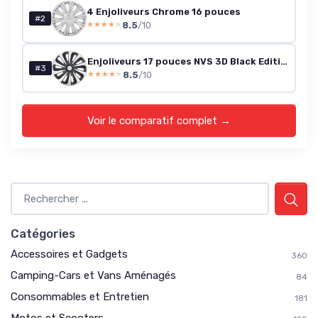
4 Enjoliveurs Chrome 16 pouces
#2
8.5
/10
★★★★★
★★★★★
Enjoliveurs 17 pouces NVS 3D Black Edition
#3
8.5
/10
★★★★★
★★★★★
Voir le comparatif complet →
Catégories
Accessoires et Gadgets
360
Camping-Cars et Vans Aménagés
84
Consommables et Entretien
181
Motos et Scooters