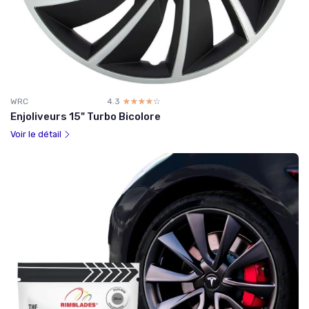
WRC
4.3
☆☆☆☆☆
★★★★★
Enjoliveurs 15" Turbo Bicolore
Voir le détail