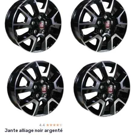
4.4
☆☆☆☆☆
★★★★★
Jante alliage noir argenté