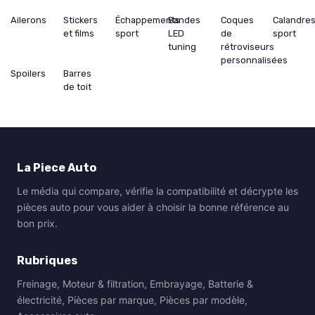
Ailerons
Stickers
Échappements
Bandes
Coques
Calandre
et films
sport
LED
de
sport
tuning
rétroviseurs
personnalisées
Spoilers
Barres
de toit
La Piece Auto
Le média qui compare, vérifie la compatibilité et décrypte les
pièces auto pour vous aider à choisir la bonne référence au
bon prix.
Rubriques
Freinage, Moteur & filtration, Embrayage, Batterie &
électricité, Pièces par marque, Pièces par modèle,