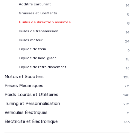
Additifs carburant
14
Graisses et lubrifiants
8
Huiles de direction assistée
8
Huiles de transmission
14
Huiles moteur
24
Liquide de frein
6
Liquide de lave-glace
15
Liquide de refroidissement
13
Motos et Scooters
125
Pièces Mécaniques
771
Poids Lourds et Utilitaires
140
Tuning et Personnalisation
291
Véhicules Électriques
71
Électricité et Électronique
616