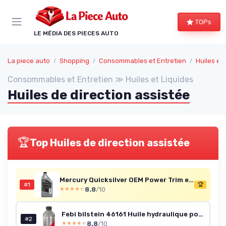
Panneau de gestion des cookies
TOPs
LE MÉDIA DES PIECES AUTO
La piece auto
Shopping
Consommables et Entretien
Huiles et
Consommables et Entretien ≫ Huiles et Liquides
Huiles de direction assistée
🏆
Top Huiles de direction assistée
Mercury Quicksilver OEM Power Trim et liquide de direction Qualité Marine quart Bouteille 92–858075q01
#1
🏆
8.8
/10
★★★★★
★★★★★
Febi bilstein 46161 Huile hydraulique pour centrale hydrauliques, direction assistée et et régulation de niveau (vert), 1 litre
#2
8.8
/10
★★★★★
★★★★★