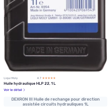
Liqui Moly
4.7
☆☆☆☆☆
★★★★★
Huile hydraulique HLP 22, 1 L
Voir le détail
DEXRON III Huile de rechange pour direction
assistée circuits hydrauliques 1L