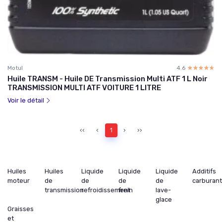
Motul
4.6
☆☆☆☆☆
★★★★★
Huile TRANSM - Huile DE Transmission Multi ATF 1 L Noir
TRANSMISSION MULTI ATF VOITURE 1 LITRE
Voir le détail
‹‹
‹
1
›
››
Huiles
Huiles
Liquide
Liquide
Liquide
Additifs
moteur
de
de
de
de
carburan
transmission
refroidissement
frein
lave-
glace
Graisses
et