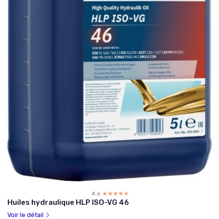
4.6
☆☆☆☆☆
★★★★★
Huiles hydraulique HLP ISO-VG 46
Voir le détail