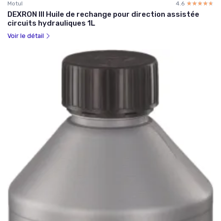
Motul
4.6
☆☆☆☆☆
★★★★★
DEXRON III Huile de rechange pour direction assistée
circuits hydrauliques 1L
Voir le détail