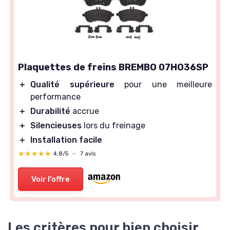
Plaquettes de freins BREMBO 07HO36SP
＋
Qualité supérieure
pour une meilleure
performance
＋
Durabilité
accrue
＋
Silencieuses
lors du freinage
＋
Installation facile
★★★★★
★★★★★
4,8/5
—
7 avis
Voir l'offre
Les critères pour bien choisir