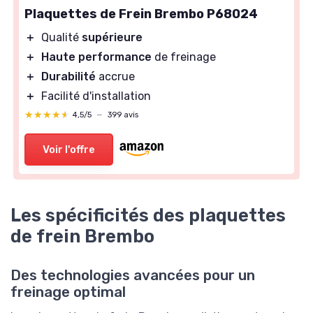
Plaquettes de Frein Brembo P68024
＋
Qualité
supérieure
＋
Haute performance
de freinage
＋
Durabilité
accrue
＋
Facilité d'installation
★★★★★
★★★★★
4,5/5
—
399 avis
Voir l'offre
Les spécificités des plaquettes
de frein Brembo
Des technologies avancées pour un
freinage optimal