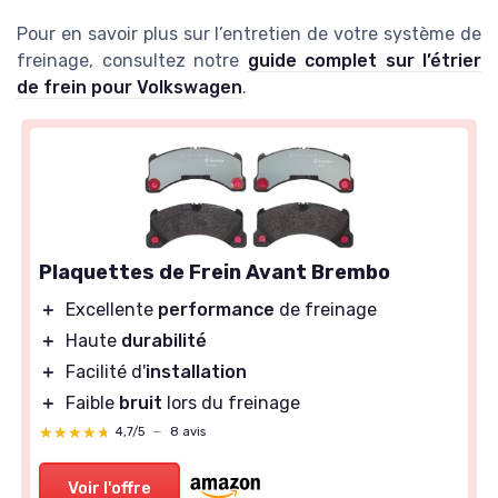
Pour en savoir plus sur l’entretien de votre système de
freinage, consultez notre
guide complet sur l’étrier
de frein pour Volkswagen
.
Plaquettes de Frein Avant Brembo
＋
Excellente
performance
de freinage
＋
Haute
durabilité
＋
Facilité d'
installation
＋
Faible
bruit
lors du freinage
★★★★★
★★★★★
4,7/5
—
8 avis
Voir l'offre