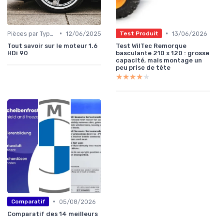
•
•
Pièces par Type (Freins, Moteur, etc.)
12/06/2025
13/06/2026
Test Produit
Tout savoir sur le moteur 1.6
Test WilTec Remorque
HDi 90
basculante 210 x 120 : grosse
capacité, mais montage un
peu prise de tête
★★★★★
★★★★★
•
05/08/2026
Comparatif
Comparatif des 14 meilleurs