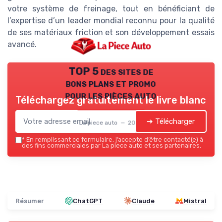
votre système de freinage, tout en bénéficiant de
l’expertise d’un leader mondial reconnu pour la qualité
de ses matériaux friction et son développement essais
avancé.
TOP 5 des sites de
bons plans et promo
pour les pièces auto
Téléchargez gratuitement le livre blanc
➔ Télécharger
La piece auto — 2026
*
En remplissant ce formulaire, j’accepte d’être contacté(e) à
des fins commerciales par La piece auto et ses partenaires.
Résumer
ChatGPT
Claude
Mistral