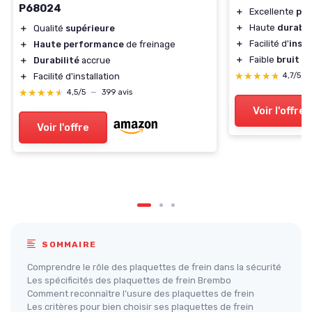
P68024
＋
Excellente
pe
＋
Haute
durabil
＋
Qualité
supérieure
＋
Facilité d'
insta
＋
Haute performance
de freinage
＋
Faible
bruit
lo
＋
Durabilité
accrue
★★★★★
★★★★★
＋
Facilité d'installation
4,7/5
—
★★★★★
★★★★★
4,5/5
—
399 avis
Voir l'offre
Voir l'offre
SOMMAIRE
Comprendre le rôle des plaquettes de frein dans la sécurité
Les spécificités des plaquettes de frein Brembo
Comment reconnaître l’usure des plaquettes de frein
Les critères pour bien choisir ses plaquettes de frein