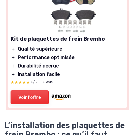
Kit de plaquettes de frein Brembo
＋
Qualité supérieure
＋
Performance optimisée
＋
Durabilité accrue
＋
Installation facile
★★★★★
★★★★★
5/5
—
5 avis
Voir l'offre
L’installation des plaquettes de
frein Brembo : ce qu’il faut