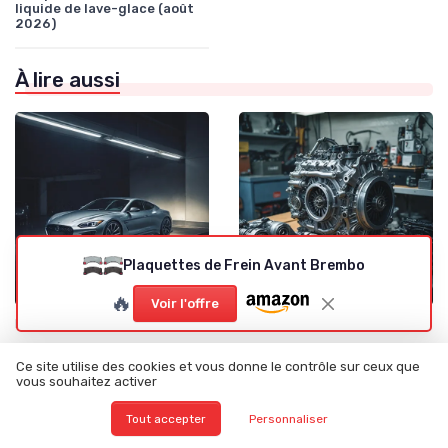
liquide de lave-glace (août
2026)
À lire aussi
Plaquettes de Frein Avant Brembo
🔥
Voir l'offre
•
•
Pièces par Modèle de Voiture
08/11/2025
Pièces par Marque de Voiture
06/11/2025
Comment choisir un lève-
Pourquoi choisir un kit
vitre électrique pour votre
embrayage Valeo pour votre
Ce site utilise des cookies et vous donne le contrôle sur ceux que
Mercedes
véhicule ?
vous souhaitez activer
Tout accepter
Personnaliser