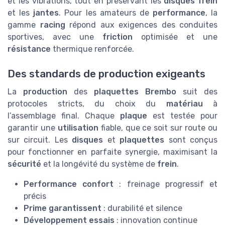
et les vibrations, tout en préservant les
disques frein
et les
jantes
. Pour les amateurs de
performance
, la
gamme
racing
répond aux exigences des conduites
sportives, avec une
friction
optimisée et une
résistance
thermique renforcée.
Des standards de production exigeants
La
production
des
plaquettes Brembo
suit des
protocoles stricts, du choix du
matériau
à
l’assemblage final. Chaque
plaque
est testée pour
garantir une
utilisation
fiable, que ce soit sur route ou
sur circuit. Les
disques
et
plaquettes
sont conçus
pour fonctionner en parfaite synergie, maximisant la
sécurité
et la longévité du système de
frein
.
Performance confort
: freinage progressif et
précis
Prime garantissent
: durabilité et silence
Développement essais
: innovation continue