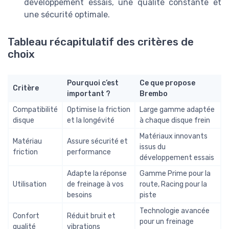
développement essais, une qualité constante et
une sécurité optimale.
Tableau récapitulatif des critères de
choix
Pourquoi c’est
Ce que propose
Critère
important ?
Brembo
Compatibilité
Optimise la friction
Large gamme adaptée
disque
et la longévité
à chaque disque frein
Matériaux innovants
Matériau
Assure sécurité et
issus du
friction
performance
développement essais
Adapte la réponse
Gamme Prime pour la
Utilisation
de freinage à vos
route, Racing pour la
besoins
piste
Technologie avancée
Confort
Réduit bruit et
pour un freinage
qualité
vibrations