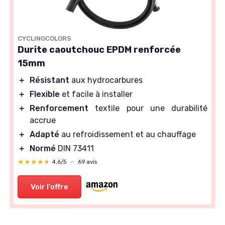
CYCLINGCOLORS
Durite caoutchouc EPDM renforcée
15mm
＋
Résistant
aux hydrocarbures
＋
Flexible
et facile à installer
＋
Renforcement
textile pour une durabilité
accrue
＋
Adapté
au refroidissement et au chauffage
＋
Normé
DIN 73411
★★★★★
★★★★★
4,6/5
—
69 avis
Voir l'offre