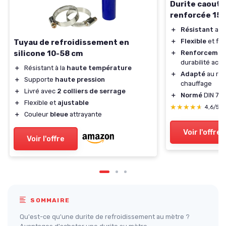
Durite caout
renforcée 1
＋
Résistant
aux
＋
Flexible
et faci
Tuyau de refroidissement en
＋
Renforcemen
silicone 10-58 cm
durabilité acc
＋
Résistant à la
haute température
＋
Adapté
au ref
＋
Supporte
haute pression
chauffage
＋
Livré avec
2 colliers de serrage
＋
Normé
DIN 734
＋
Flexible et
ajustable
★★★★★
★★★★★
4,6/5
＋
Couleur
bleue
attrayante
Voir l'offre
Voir l'offre
SOMMAIRE
Qu'est-ce qu'une durite de refroidissement au mètre ?