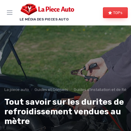
Panneau de gestion des cookies
TOPs
LE MÉDIA DES PIECES AUTO
La piece auto
Guides et Conseils
Guides d'Installation et de Rép
Tout savoir sur les durites de
refroidissement vendues au
mètre