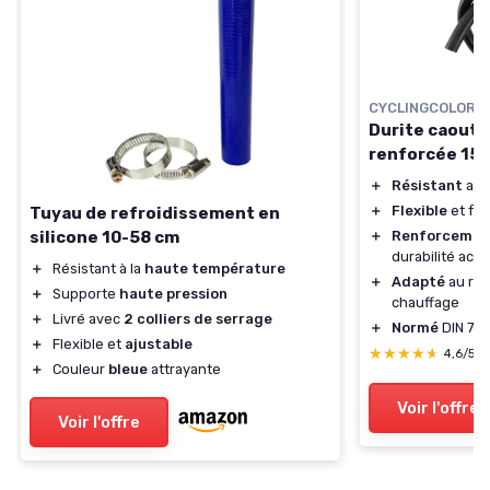
CYCLINGCOLORS
Durite caout
renforcée 1
＋
Résistant
aux
＋
Flexible
et faci
Tuyau de refroidissement en
＋
Renforcemen
silicone 10-58 cm
durabilité acc
＋
Résistant à la
haute température
＋
Adapté
au ref
＋
Supporte
haute pression
chauffage
＋
Livré avec
2 colliers de serrage
＋
Normé
DIN 734
＋
Flexible et
ajustable
★★★★★
★★★★★
4,6/5
＋
Couleur
bleue
attrayante
Voir l'offre
Voir l'offre