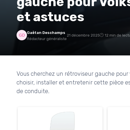
gauche pour Volk
et astuces
Gaëtan Deschamps
21 décembre 2025
12 min de lect
Rédacteur généraliste
Vous cherchez un rétroviseur gauche pou
choisir, installer et entretenir cette pièce 
de conduite.