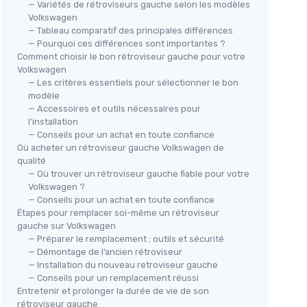
— Variétés de rétroviseurs gauche selon les modèles
Volkswagen
— Tableau comparatif des principales différences
— Pourquoi ces différences sont importantes ?
QUARKZMAN
érieur
Comment choisir le bon rétroviseur gauche pour votre
Rétroviseur Chauffant Gauche
agen
Volkswagen
VW Tiguan 2009-2017
— Les critères essentiels pour sélectionner le bon
Rét
＋
Chauffant
pour visibilité par temps
modèle
Cra
 Polo
froid
— Accessoires et outils nécessaires pour
＋
l’installation
＋
Compatible
avec VW Tiguan 2009-
— Conseils pour un achat en toute confiance
2017
＋
Où acheter un rétroviseur gauche Volkswagen de
＋
Facile à installer
＋
qualité
＋
— Où trouver un rétroviseur gauche fiable pour votre
★★
★★
Voir l'offre
Volkswagen ?
— Conseils pour un achat en toute confiance
Étapes pour remplacer soi-même un rétroviseur
gauche sur Volkswagen
— Préparer le remplacement : outils et sécurité
— Démontage de l’ancien rétroviseur
— Installation du nouveau retroviseur gauche
— Conseils pour un remplacement réussi
Entretenir et prolonger la durée de vie de son
rétroviseur gauche