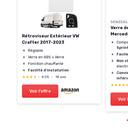
SENZEAL
e
Verre d
Mercede
Rétroviseur Extérieur VW
s
Crafter 2017-2023
＋
Compat
Sprin
＋
Réglable
-
＋
Facile
＋
Verre en ABS + Verre
＋
Non c
＋
Fonction chauffante
électr
＋
Facilité d'installation
＋
Convi
★★★★★
★★★★★
4,1/5
—
18 avis
infér
★★★★
★★★★
Voir l'offre
Voir 