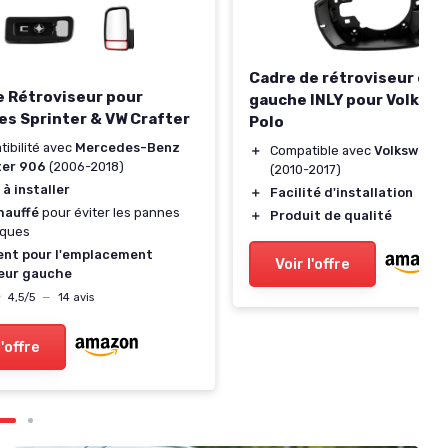
Cadre de rétroviseur ext
e Rétroviseur pour
gauche INLY pour Volksw
s Sprinter & VW Crafter
Polo
ibilité avec
Mercedes-Benz
＋
Compatible avec
Volkswagen
ter 906
(2006-2018)
(2010-2017)
 à installer
＋
Facilité d'installation
hauffé
pour éviter les pannes
＋
Produit de qualité
iques
ent pour l'emplacement
Voir l'offre
ieur gauche
★
★
4,5/5
—
14 avis
l'offre