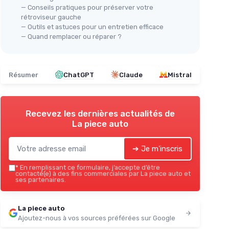
— Conseils pratiques pour préserver votre
rétroviseur gauche
— Outils et astuces pour un entretien efficace
— Quand remplacer ou réparer ?
Résumer
ChatGPT
Claude
Mistral
Recevez les dernières actualités de
La piece auto
➔ Je m'inscris
*
En remplissant ce formulaire, j’accepte d’être
contacté(e) à des fins commerciales par La piece auto et
ses partenaires.
La piece auto
Ajoutez-nous à vos sources préférées sur Google