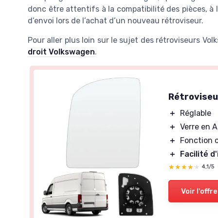
donc être attentifs à la compatibilité des pièces, à l
d’envoi lors de l’achat d’un nouveau rétroviseur.
Pour aller plus loin sur le sujet des rétroviseurs V
droit Volkswagen
.
Rétroviseu
＋
Réglable
＋
Verre en 
＋
Fonction 
＋
Facilité d
★★★★★
★★★★★
4,1/5
Voir l'offre