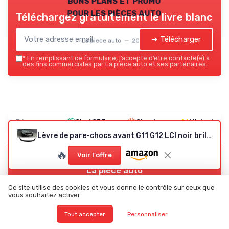
pour les pièces auto
Téléchargez gratuitement le livre blanc
➔ Télécharger
La piece auto — 2026
*
En remplissant ce formulaire, j’accepte d’être contacté(e) à
des fins commerciales par La piece auto et ses partenaires.
Résumer
ChatGPT
Claude
Mistral
Lèvre de pare-chocs avant G11 G12 LCI noir brillant
🔥
Voir l'offre
Recevez les dernières actualités de
La piece auto
Ce site utilise des cookies et vous donne le contrôle sur ceux que
➔ Je m'inscris
vous souhaitez activer
*
En remplissant ce formulaire, j’accepte d’être contacté(e) à
Tout accepter
Personnaliser
des fins commerciales par La piece auto et ses partenaires.