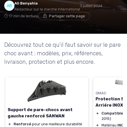
Ali Benyahia
3 juillet 2024
Rédacteur sur le marché international
17 min de lecture
Partager cette page
Découvrez tout ce qu'il faut savoir sur le pare
choc avant : modèles, prix, références,
livraison, protection et plus encore.
OMAC
Protection Se
Arriére INOX 
Support de pare-chocs avant
＋
Compatible
av
gauche renforcé SANWAN
2015)
＋
Renforcé
pour une meilleure durabilité
＋
Matériau
INOX