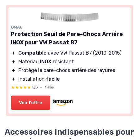
OMAC
Protection Seuil de Pare-Chocs Arriére
INOX pour VW Passat B7
＋
Compatible
avec VW Passat B7 (2010-2015)
＋
Matériau
INOX
résistant
＋
Protège le pare-chocs arrière des rayures
＋
Installation
facile
★★★★★
★★★★★
5/5
—
1 avis
Voir l'offre
Accessoires indispensables pour