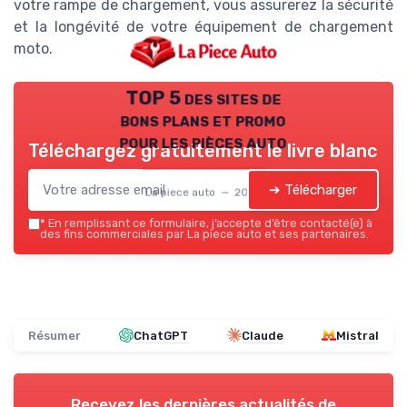
votre rampe de chargement, vous assurerez la sécurité
et la longévité de votre équipement de chargement
moto.
TOP 5 des sites de
bons plans et promo
pour les pièces auto
Téléchargez gratuitement le livre blanc
➔ Télécharger
La piece auto — 2026
*
En remplissant ce formulaire, j’accepte d’être contacté(e) à
des fins commerciales par La piece auto et ses partenaires.
Résumer
ChatGPT
Claude
Mistral
Recevez les dernières actualités de