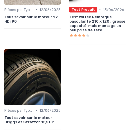
•
•
Pièces par Type (Freins, Moteur, etc.)
12/06/2025
13/06/2026
Test Produit
Tout savoir sur le moteur 1.6
Test WilTec Remorque
HDi 90
basculante 210 x 120 : grosse
capacité, mais montage un
peu prise de tête
★★★★★
★★★★★
•
Pièces par Type (Freins, Moteur, etc.)
12/06/2025
Tout savoir sur le moteur
Briggs et Stratton 15,5 HP