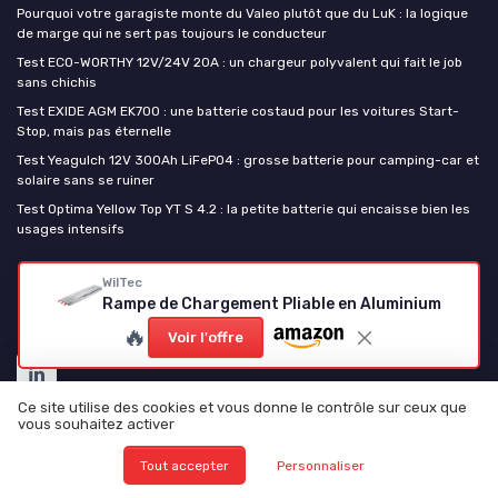
Pourquoi votre garagiste monte du Valeo plutôt que du LuK : la logique
de marge qui ne sert pas toujours le conducteur
Test ECO-WORTHY 12V/24V 20A : un chargeur polyvalent qui fait le job
sans chichis
Test EXIDE AGM EK700 : une batterie costaud pour les voitures Start-
Stop, mais pas éternelle
Test Yeagulch 12V 300Ah LiFePO4 : grosse batterie pour camping-car et
solaire sans se ruiner
Test Optima Yellow Top YT S 4.2 : la petite batterie qui encaisse bien les
usages intensifs
La piece auto
WilTec
Rampe de Chargement Pliable en Aluminium
🔥
Voir l'offre
Ce site utilise des cookies et vous donne le contrôle sur ceux que
vous souhaitez activer
Tout accepter
Personnaliser