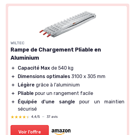
WILTEC
Rampe de Chargement Pliable en
Aluminium
＋
Capacité Max
de 540 kg
＋
Dimensions optimales
3100 x 305 mm
＋
Légère
grâce à l'aluminium
＋
Pliable
pour un rangement facile
＋
Équipée d'une sangle
pour un maintien
sécurisé
★★★★★
★★★★★
4,4/5
—
37 avis
Voir l'offre