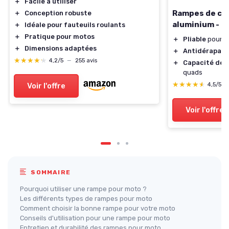
＋
Facile à utiliser
Rampes de ch
＋
Conception robuste
aluminium - 2
＋
Idéale pour fauteuils roulants
＋
Pratique pour motos
＋
Pliable
pour u
＋
Dimensions adaptées
＋
Antidérapant
★★★★★
★★★★★
4,2/5
—
255 avis
＋
Capacité de 
quads
★★★★★
★★★★★
4,5/5
Voir l'offre
Voir l'offre
SOMMAIRE
Pourquoi utiliser une rampe pour moto ?
Les différents types de rampes pour moto
Comment choisir la bonne rampe pour votre moto
Conseils d'utilisation pour une rampe pour moto
Entretien et durabilité des rampes pour moto