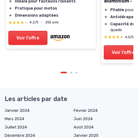
aluminium - 2
＋
Idéale pour fauteuils roulants
＋
Pratique pour motos
＋
Pliable
pour u
＋
Dimensions adaptées
＋
Antidérapant
★★★★★
★★★★★
4,2/5
—
255 avis
＋
Capacité de 
quads
★★★★★
★★★★★
4,5/5
Voir l'offre
Voir l'offre
Les articles par date
Janvier 2024
Février 2024
Mars 2024
Juin 2024
Juillet 2024
Août 2024
Décembre 2024
Janvier 2025