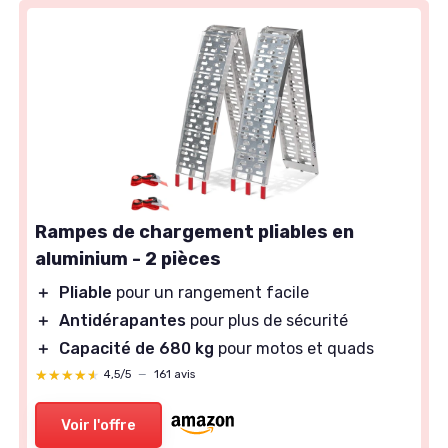
Rampes de chargement pliables en
aluminium - 2 pièces
＋
Pliable
pour un rangement facile
＋
Antidérapantes
pour plus de sécurité
＋
Capacité de 680 kg
pour motos et quads
★★★★★
★★★★★
4,5/5
—
161 avis
Voir l'offre