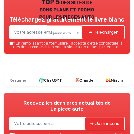
TOP 5 des sites de
bons plans et promo
pour les pièces auto
Téléchargez gratuitement le livre blanc
➔ Télécharger
La piece auto — 2026
*
En remplissant ce formulaire, j’accepte d’être contacté(e) à
des fins commerciales par La piece auto et ses partenaires.
Résumer
ChatGPT
Claude
Mistral
Recevez les dernières actualités de
La piece auto
➔ Je m'inscris