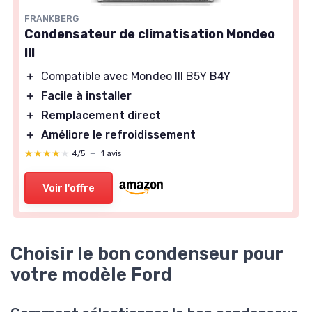
FRANKBERG
Condensateur de climatisation Mondeo
III
＋
Compatible avec Mondeo III B5Y B4Y
＋
Facile à installer
＋
Remplacement direct
＋
Améliore le refroidissement
★★★★★
★★★★★
4/5
—
1 avis
Voir l'offre
Choisir le bon condenseur pour
votre modèle Ford