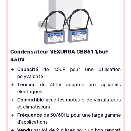
Condensateur VEXUNGA CBB61 1,5uF
450V
＋
Capacité
de 1,5uF pour une utilisation
polyvalente
＋
Tension
de 450V adaptée aux appareils
électriques
＋
Compatible
avec les moteurs de ventilateurs
et climatiseurs
＋
Fréquence
de 50/60Hz pour une large gamme
d'applications
＋
Vendu
par lot de 2 pièces pour un bon rapport