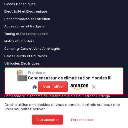
Pièces Mécaniques
Électricité et Électronique
Consommables et Entretien
Accessoires et Gadgets
Tuning et Personnalisation
Motos et Scooters
Camping-Cars et Vans Aménagés
Poids Lourds et Utilitaires
Véhicules Électriques
Levage et équipement d'atelier
Frankberg
Condensateur de climatisation Mondeo III
Les plus lus
🔥
Voir l'offre
Comprendre le schéma de la boîte à fusibles du Citroën Berlingo
Comprendre la liste des fusibles pour votre Peugeot 208
Ce site utilise des cookies et vous donne le contrôle sur ceux que
vous souhaitez activer
Comprendre le schéma des fusibles pour la Clio 3
Comprendre le schéma des fusibles pour le Partner 1.6 HDi
Tout accepter
Personnaliser
Comprendre le schéma des fusibles pour votre Renault Scénic 2