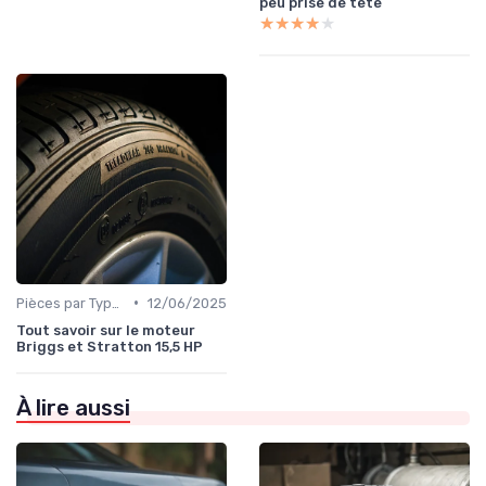
peu prise de tête
★★★★★
★★★★★
•
Pièces par Type (Freins, Moteur, etc.)
12/06/2025
Tout savoir sur le moteur
Briggs et Stratton 15,5 HP
À lire aussi