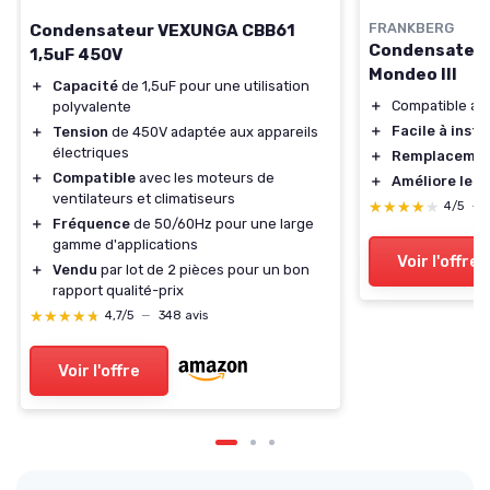
FRANKBERG
Condensateur VEXUNGA CBB61
Condensateur 
1,5uF 450V
Mondeo III
＋
Capacité
de 1,5uF pour une utilisation
＋
Compatible av
polyvalente
＋
Facile à insta
＋
Tension
de 450V adaptée aux appareils
électriques
＋
Remplacemen
＋
Compatible
avec les moteurs de
＋
Améliore le r
ventilateurs et climatiseurs
★★★★★
★★★★★
4/5
—
＋
Fréquence
de 50/60Hz pour une large
gamme d'applications
Voir l'offre
＋
Vendu
par lot de 2 pièces pour un bon
rapport qualité-prix
★★★★★
★★★★★
4,7/5
—
348 avis
Voir l'offre