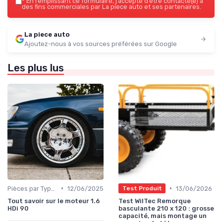
*
En remplissant ce formulaire, j’accepte d’être contacté(e) à
des fins commerciales par La piece auto et ses partenaires.
La piece auto
Ajoutez-nous à vos sources préférées sur Google
Les plus lus
•
•
Pièces par Type (Freins, Moteur, etc.)
12/06/2025
13/06/2026
Test Produit
Tout savoir sur le moteur 1.6
Test WilTec Remorque
HDi 90
basculante 210 x 120 : grosse
capacité, mais montage un