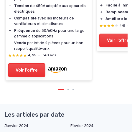
＋
Facile à insta
＋
Tension
de 450V adaptée aux appareils
électriques
＋
Remplacemen
＋
Compatible
avec les moteurs de
＋
Améliore le r
ventilateurs et climatiseurs
★★★★★
★★★★★
4/5
—
＋
Fréquence
de 50/60Hz pour une large
gamme d'applications
Voir l'offre
＋
Vendu
par lot de 2 pièces pour un bon
rapport qualité-prix
★★★★★
★★★★★
4,7/5
—
348 avis
Voir l'offre
Les articles par date
Janvier 2024
Février 2024