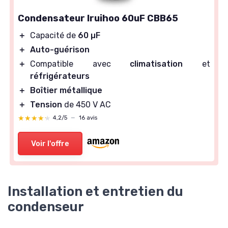
Condensateur Iruihoo 60uF CBB65
＋
Capacité de
60 µF
＋
Auto-guérison
＋
Compatible avec
climatisation
et
réfrigérateurs
＋
Boîtier métallique
＋
Tension
de 450 V AC
★★★★★
★★★★★
4,2/5
—
16 avis
Voir l'offre
Installation et entretien du
condenseur