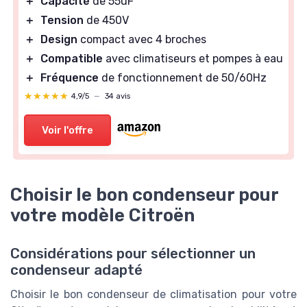
＋
Capacité
de 55uF
＋
Tension
de 450V
＋
Design
compact avec 4 broches
＋
Compatible
avec climatiseurs et pompes à eau
＋
Fréquence
de fonctionnement de 50/60Hz
★★★★★
★★★★★
4,9/5
—
34 avis
Voir l'offre
Choisir le bon condenseur pour
votre modèle Citroën
Considérations pour sélectionner un
condenseur adapté
Choisir le bon condenseur de climatisation pour votre