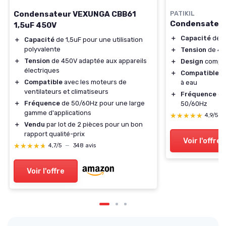
Condensateur VEXUNGA CBB61
PATIKIL
Condensateur
1,5uF 450V
＋
Capacité
de 
＋
Capacité
de 1,5uF pour une utilisation
polyvalente
＋
Tension
de 45
＋
Tension
de 450V adaptée aux appareils
＋
Design
compac
électriques
＋
Compatible
av
＋
Compatible
avec les moteurs de
à eau
ventilateurs et climatiseurs
＋
Fréquence
de
＋
Fréquence
de 50/60Hz pour une large
50/60Hz
gamme d'applications
★★★★★
★★★★★
4,9/5
—
＋
Vendu
par lot de 2 pièces pour un bon
rapport qualité-prix
Voir l'offre
★★★★★
★★★★★
4,7/5
—
348 avis
Voir l'offre