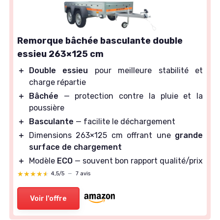
Remorque bâchée basculante double
essieu 263×125 cm
＋
Double essieu
pour meilleure stabilité et
charge répartie
＋
Bâchée
— protection contre la pluie et la
poussière
＋
Basculante
— facilite le déchargement
＋
Dimensions 263×125 cm offrant une
grande
surface de chargement
＋
Modèle
ECO
— souvent bon rapport qualité/prix
★★★★★
★★★★★
4,5/5
—
7 avis
Voir l'offre