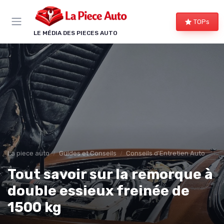
Panneau de gestion des cookies
TOPs
LE MÉDIA DES PIECES AUTO
La piece auto
Guides et Conseils
Conseils d'Entretien Auto
Tout savoir sur la remorque à
double essieux freinée de
1500 kg