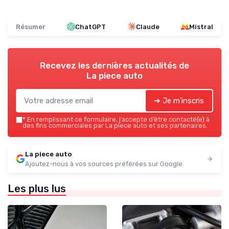
Résumer
ChatGPT
Claude
Mistral
Recevez les dernières actualités de
La piece auto
➔ Je m'inscris
*
En remplissant ce formulaire, j’accepte d’être contacté(e) à
des fins commerciales par La piece auto et ses partenaires.
La piece auto
Ajoutez-nous à vos sources préférées sur Google
Les plus lus