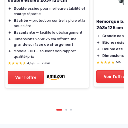
double essieu 263×125 cm
＋
Double essieu
pour meilleure stabilité et
charge répartie
＋
Bâchée
— protection contre la pluie et la
Remorque bâc
poussière
263x125 cm
＋
Basculante
— facilite le déchargement
＋
Grande capac
＋
Dimensions 263×125 cm offrant une
＋
Bâche résist
grande surface de chargement
＋
Double essieu
＋
Modèle
ECO
— souvent bon rapport
＋
Dimensions o
qualité/prix
★★★★★
★★★★★
5/5
—
★★★★★
★★★★★
4,5/5
—
7 avis
Voir l'offre
Voir l'offre