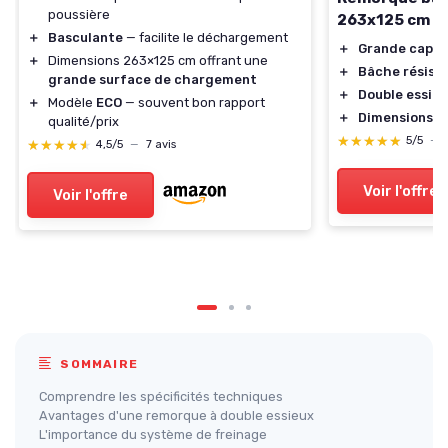
poussière
263x125 cm
＋
Basculante
— facilite le déchargement
＋
Grande capac
＋
Dimensions 263×125 cm offrant une
＋
Bâche résist
grande surface de chargement
＋
Double essieu
＋
Modèle
ECO
— souvent bon rapport
＋
Dimensions o
qualité/prix
★★★★★
★★★★★
5/5
—
★★★★★
★★★★★
4,5/5
—
7 avis
Voir l'offre
Voir l'offre
SOMMAIRE
Comprendre les spécificités techniques
Avantages d'une remorque à double essieux
L'importance du système de freinage