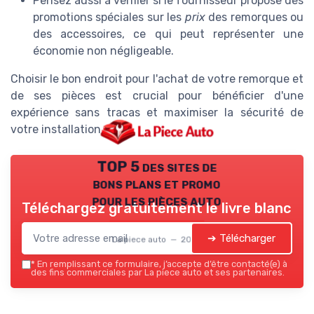
Pensez aussi à vérifier si le fournisseur propose des
promotions spéciales sur les
prix
des remorques ou
des accessoires, ce qui peut représenter une
économie non négligeable.
Choisir le bon endroit pour l'achat de votre remorque et
de ses pièces est crucial pour bénéficier d'une
expérience sans tracas et maximiser la sécurité de
votre installation.
TOP 5 des sites de
bons plans et promo
pour les pièces auto
Téléchargez gratuitement le livre blanc
➔ Télécharger
La piece auto — 2026
*
En remplissant ce formulaire, j’accepte d’être contacté(e) à
des fins commerciales par La piece auto et ses partenaires.