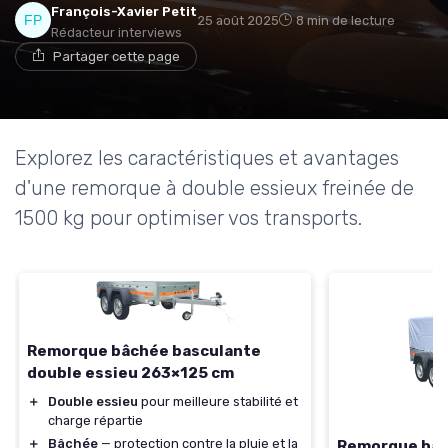
François-Xavier Petit
25 août 2025
8 min de lecture
Rédacteur interviews
Partager cette page
Explorez les caractéristiques et avantages
d'une remorque à double essieux freinée de
1500 kg pour optimiser vos transports.
Remorque bâchée basculante
double essieu 263×125 cm
＋
Double essieu
pour meilleure stabilité et
charge répartie
＋
Bâchée
— protection contre la pluie et la
Remorque bâc