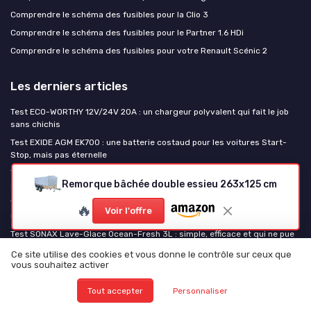
Comprendre le schéma des fusibles pour la Clio 3
Comprendre le schéma des fusibles pour le Partner 1.6 HDi
Comprendre le schéma des fusibles pour votre Renault Scénic 2
Les derniers articles
Test ECO-WORTHY 12V/24V 20A : un chargeur polyvalent qui fait le job
sans chichis
Test EXIDE AGM EK700 : une batterie costaud pour les voitures Start-
Stop, mais pas éternelle
Test Yeagulch 12V 300Ah LiFePO4 : grosse batterie pour camping-car et
Remorque bâchée double essieu 263x125 cm
solaire sans se ruiner
Test Optima Yellow Top YT S 4.2 : la petite batterie qui encaisse bien les
🔥
Voir l'offre
usages intensifs
Test SONAX Lave-Glace Ocean-Fresh 3L : simple, efficace et qui ne pue
pas l’alcool
Ce site utilise des cookies et vous donne le contrôle sur ceux que
vous souhaitez activer
La piece auto
Tout accepter
Personnaliser