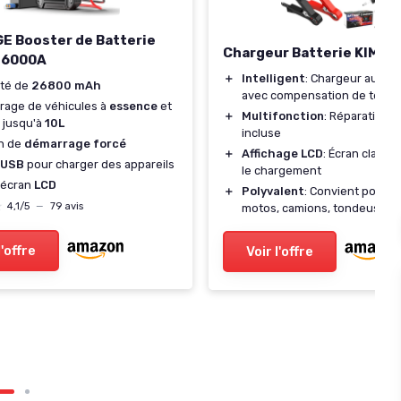
 Booster de Batterie
Chargeur Batterie KIMIGO
 6000A
＋
Intelligent
: Chargeur autom
ité de
26800 mAh
avec compensation de temp
rage de véhicules à
essence
et
＋
Multifonction
: Réparation d
jusqu'à
10L
incluse
n de
démarrage forcé
＋
Affichage LCD
: Écran clair p
USB
pour charger des appareils
le chargement
 écran
LCD
＋
Polyvalent
: Convient pour vo
★
★
4,1/5
—
79 avis
motos, camions, tondeuses,
l'offre
Voir l'offre