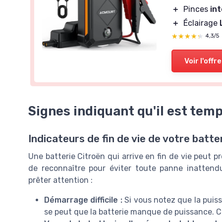
＋
Pinces
int
＋
Éclairage
★★★★★
★★★★★
4,3/5
Voir l'offre
Signes indiquant qu'il est tem
Indicateurs de fin de vie de votre batte
Une batterie Citroën qui arrive en fin de vie peut p
de reconnaître pour éviter toute panne inattend
prêter attention :
Démarrage difficile :
Si vous notez que la puis
se peut que la batterie manque de puissance. Ce