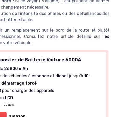
 bord :
Si ce voyant s'allume, il est prudent de vérifier
 du changement nécessaire.
tion de l'intensité des phares ou des défaillances des
 batterie faible.
r un remplacement sur le bord de la route et plutôt
essionnel. Consultez notre article détaillé sur
les
 votre véhicule.
oster de Batterie Voiture 6000A
de
26800 mAh
 de véhicules à
essence
et
diesel
jusqu'à
10L
e
démarrage forcé
B
pour charger des appareils
ran
LCD
—
79 avis