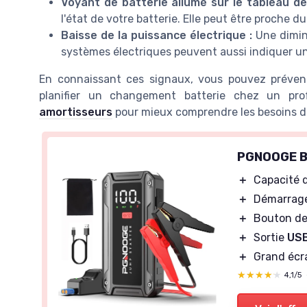
Voyant de batterie allumé sur le tableau de
l'état de votre batterie. Elle peut être proche
Baisse de la puissance électrique :
Une diminu
systèmes électriques peuvent aussi indiquer une
En connaissant ces signaux, vous pouvez préveni
planifier un changement batterie chez un prof
amortisseurs
pour mieux comprendre les besoins de
PGNOOGE Bo
＋
Capacité 
＋
Démarrage
＋
Bouton d
＋
Sortie
US
＋
Grand éc
★★★★★
★★★★★
4,1/5