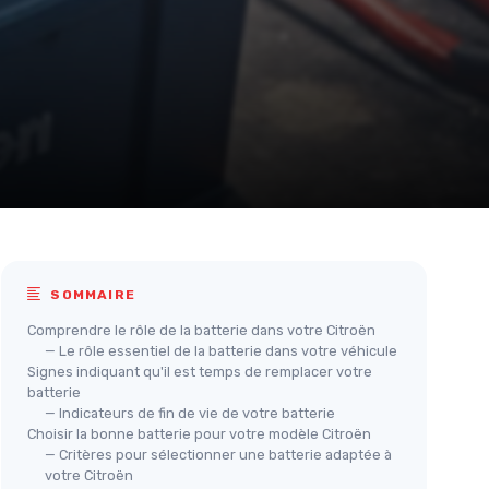
SOMMAIRE
Comprendre le rôle de la batterie dans votre Citroën
— Le rôle essentiel de la batterie dans votre véhicule
Signes indiquant qu'il est temps de remplacer votre
batterie
— Indicateurs de fin de vie de votre batterie
Choisir la bonne batterie pour votre modèle Citroën
— Critères pour sélectionner une batterie adaptée à
votre Citroën