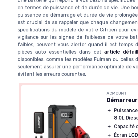
une batterie qui répond à vos besoins spécifiques
en termes de puissance et de durée de vie. Une bon
puissance de démarrage et durée de vie prolongée. 
est crucial de se rappeler que chaque changement
spécifications du modèle de votre Citroën pour évi
vigilance sur les signes de faiblesse de votre b
faibles, peuvent vous alerter quand il est temps d
pièces auto essentielles dans cet
article détail
disponibles, comme les modèles Fulmen ou celles
seulement assurer une performance optimale de votre
évitant les erreurs courantes.
ACMOUNT
Démarreur
＋
Puissanc
8.0L Dies
＋
Capacité 
＋
Écran
LC