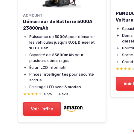
PGNOOGE
ACMOUNT
C70
Voiture
Démarreur de Batterie 5000A
23800mAh
＋
Capac
 V
＋
Démar
＋
Puissance de
5000A
pour démarrer
diesel
les véhicules jusqu'à
8.0L Diesel
et
＋
Bouto
10.0L Gaz
＋
Sortie
＋
Capacité de
23800mAh
pour
plusieurs démarrages
＋
Grand
＋
Écran
LCD
informatif
★★★★
★★★★
＋
Pinces
intelligentes
pour sécurité
accrue
Voir 
＋
Éclairage
LED
avec
3 modes
★★★★★
★★★★★
4,3/5
—
4 avis
Voir l'offre