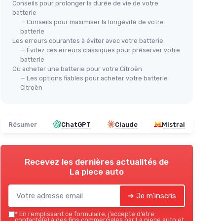
Conseils pour prolonger la durée de vie de votre
batterie
BOSCH
— Conseils pour maximiser la longévité de votre
AC
Chargeur de Batterie Bosch C70
 12V 6A
batterie
Dém
- 10A
Les erreurs courantes à éviter avec votre batterie
atique
23
— Évitez ces erreurs classiques pour préserver votre
＋
Compatible avec
batteries 12/24 V
érature
batterie
＋
＋
10 Ampères
de puissance
e batterie
Où acheter une batterie pour votre Citroën
＋
Fonction de
maintien de charge
— Les options fiables pour acheter votre batterie
our suivre
＋
S'adapte à plusieurs types de
Citroën
＋
batteries :
Plomb-Acide, EFB, Gel,
AGM, SLI
itures,
＋
 bateaux
★★★★★
★★★★★
4,5/5
—
4 avis
＋
Résumer
ChatGPT
Claude
Mistral
Voir l'offre
＋
★★
★★
Recevez les dernières actualités de
La piece auto
➔ Je m'inscris
*
En remplissant ce formulaire, j’accepte d’être
contacté(e) à des fins commerciales par La piece auto et