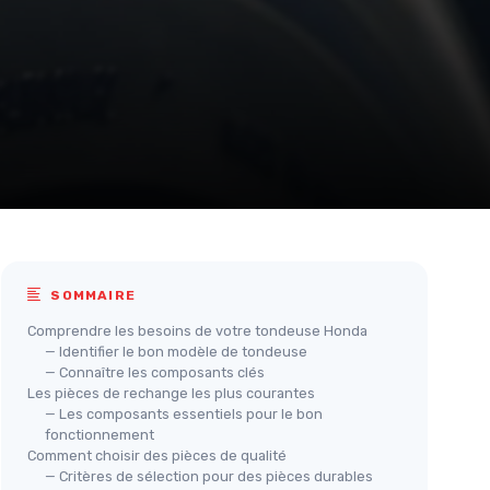
SOMMAIRE
Comprendre les besoins de votre tondeuse Honda
— Identifier le bon modèle de tondeuse
— Connaître les composants clés
Les pièces de rechange les plus courantes
— Les composants essentiels pour le bon
fonctionnement
te
Comment choisir des pièces de qualité
— Critères de sélection pour des pièces durables