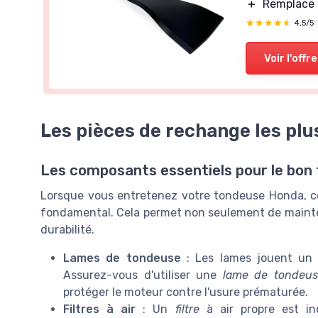
＋
Remplace 
★★★★★
★★★★★
4,5/5
Voir l'offre
Les pièces de rechange les pl
Les composants essentiels pour le bo
Lorsque vous entretenez votre tondeuse Honda, co
fondamental. Cela permet non seulement de maintenir
durabilité.
Lames de tondeuse
: Les lames jouent un r
Assurez-vous d'utiliser une
lame de tondeus
protéger le moteur contre l'usure prématurée.
Filtres à air
: Un
filtre
à air propre est i