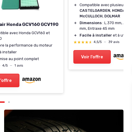
＋
Compatible avec plusieurs m
CASTELGARDEN
,
HONDA
,
McCULLOCH
,
DOLMAR
＋
Dimensions
: L.370 mm, Alés
à air Honda GCV160 GCV190
mm, Entraxe 45 mm
tible avec Honda GCV160 et
＋
Facile à installer
et à utilise
0
★★★★★
★★★★★
4,5/5
—
39 avis
re la performance du moteur
à installer
Voir l'offre
 mise au point complet
★
★
4/5
—
1 avis
l'offre