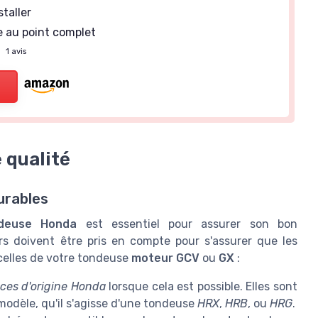
staller
e au point complet
—
1 avis
 qualité
urables
deuse Honda
est essentiel pour assurer son bon
rs doivent être pris en compte pour s'assurer que les
celles de votre tondeuse
moteur GCV
ou
GX
:
èces d'origine Honda
lorsque cela est possible. Elles sont
odèle, qu'il s'agisse d'une tondeuse
HRX
,
HRB
, ou
HRG
.