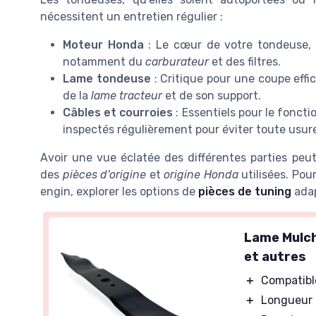
nécessitent un entretien régulier :
Moteur Honda
: Le cœur de votre tondeuse, n
notamment du
carburateur
et des filtres.
Lame tondeuse
: Critique pour une coupe effi
de la
lame tracteur
et de son support.
Câbles et courroies
: Essentiels pour le fonc
inspectés régulièrement pour éviter toute usur
Avoir une vue éclatée des différentes parties peut
des
pièces d'origine
et
origine Honda
utilisées. Pou
engin, explorer les options de
pièces de tuning
adap
Lame Mulc
et autres
＋
Compatibl
＋
Longueur