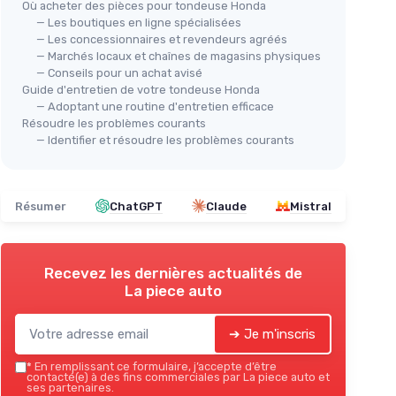
Où acheter des pièces pour tondeuse Honda
arques :
— Les boutiques en ligne spécialisées
Lame Mulching GREENSTAR pour
— Les concessionnaires et revendeurs agréés
Tondeuses Honda et autres
ADE
— Marchés locaux et chaînes de magasins physiques
age 18,3
＋
Compatible avec
Honda
,
Fil
— Conseils pour un achat avisé
Castelgarden
,
Stiga
Guide d'entretien de votre tondeuse Honda
＋
r
— Adoptant une routine d'entretien efficace
＋
Longueur de
504 mm
Résoudre les problèmes courants
＋
Remplace plusieurs références
＋
— Identifier et résoudre les problèmes courants
origine
＋
F
★★★★★
★★★★★
4,5/5
—
354 avis
＋
★★
★★
Résumer
ChatGPT
Claude
Mistral
Voir l'offre
Recevez les dernières actualités de
La piece auto
➔ Je m'inscris
*
En remplissant ce formulaire, j’accepte d’être
contacté(e) à des fins commerciales par La piece auto et
ses partenaires.