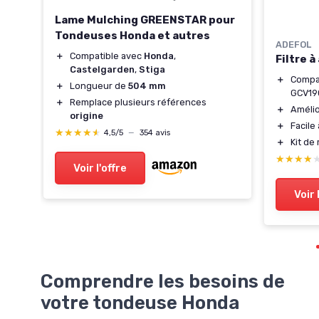
 :
Lame Mulching GREENSTAR pour
Tondeuses Honda et autres
ADEFOL
8,3
＋
Compatible avec
Honda
,
Filtre 
Castelgarden
,
Stiga
＋
Compa
＋
Longueur de
504 mm
GCV19
＋
Remplace plusieurs références
＋
Amélio
origine
＋
Facile 
★★★★★
★★★★★
4,5/5
—
354 avis
＋
Kit de
★★★★
★★★★
Voir l'offre
Voir 
Comprendre les besoins de
votre tondeuse Honda