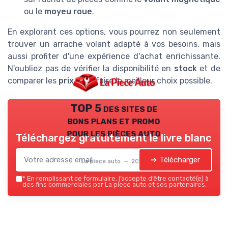
ou le
moyeu roue
.
En explorant ces options, vous pourrez non seulement
trouver un arrache volant adapté à vos besoins, mais
aussi profiter d'une expérience d'achat enrichissante.
N'oubliez pas de vérifier la disponibilité en
stock
et de
comparer les
prix
pour faire le meilleur choix possible.
TOP 5 des sites de
bons plans et promo
pour les pièces auto
Téléchargez gratuitement le livre blanc
➔ Télécharger
La piece auto — 2026
*
En remplissant ce formulaire, j’accepte d’être contacté(e) à
des fins commerciales par La piece auto et ses partenaires.