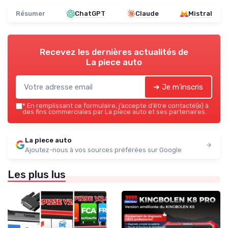
Résumer
ChatGPT
Claude
Mistral
Recevez les dernières actualités de
La piece auto
➔ Je m'inscris
*
En remplissant ce formulaire, j’accepte d’être contacté(e) à
des fins commerciales par La piece auto et ses partenaires.
La piece auto
Ajoutez-nous à vos sources préférées sur Google
Les plus lus