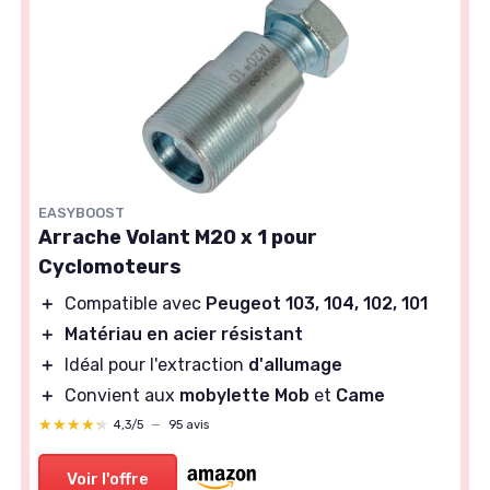
EASYBOOST
Arrache Volant M20 x 1 pour
Cyclomoteurs
＋
Compatible avec
Peugeot 103, 104, 102, 101
＋
Matériau en acier résistant
＋
Idéal pour l'extraction
d'allumage
＋
Convient aux
mobylette Mob
et
Came
★★★★★
★★★★★
4,3/5
—
95 avis
Voir l'offre