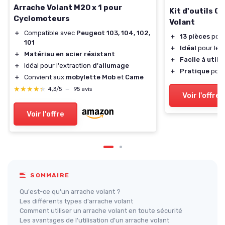
Arrache Volant M20 x 1 pour
Kit d'outils 
Cyclomoteurs
Volant
＋
Compatible avec
Peugeot 103, 104, 102,
＋
13 pièces
pour
101
＋
Idéal
pour les
＋
Matériau en acier résistant
＋
Facile à utilis
＋
Idéal pour l'extraction
d'allumage
＋
Pratique
pour
＋
Convient aux
mobylette Mob
et
Came
★★★★★
★★★★★
4,3/5
—
95 avis
Voir l'offre
Voir l'offre
SOMMAIRE
Qu'est-ce qu'un arrache volant ?
Les différents types d'arrache volant
Comment utiliser un arrache volant en toute sécurité
Les avantages de l'utilisation d'un arrache volant