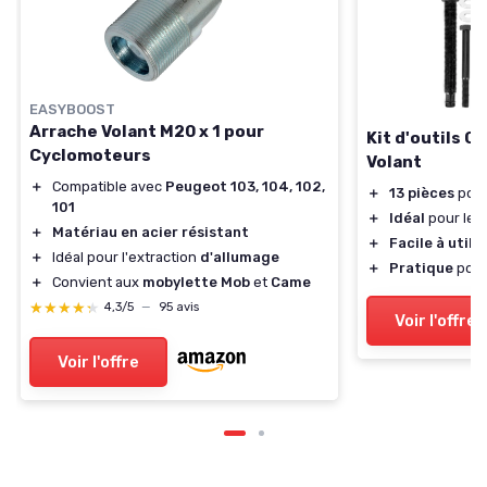
EASYBOOST
Arrache Volant M20 x 1 pour
Kit d'outils 
Cyclomoteurs
Volant
＋
Compatible avec
Peugeot 103, 104, 102,
＋
13 pièces
pour
101
＋
Idéal
pour les
＋
Matériau en acier résistant
＋
Facile à utilis
＋
Idéal pour l'extraction
d'allumage
＋
Pratique
pour
＋
Convient aux
mobylette Mob
et
Came
★★★★★
★★★★★
4,3/5
—
95 avis
Voir l'offre
Voir l'offre