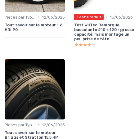
•
•
Pièces par Type (Freins, Moteur, etc.)
12/06/2025
13/06/2026
Test Produit
Tout savoir sur le moteur 1.6
Test WilTec Remorque
HDi 90
basculante 210 x 120 : grosse
capacité, mais montage un
peu prise de tête
★★★★★
★★★★★
•
Pièces par Type (Freins, Moteur, etc.)
12/06/2025
Tout savoir sur le moteur
Briggs et Stratton 15,5 HP