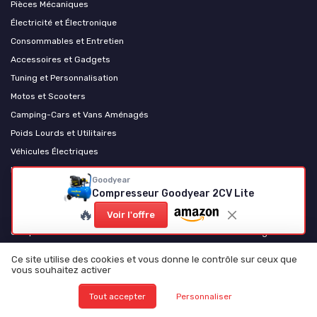
Pièces Mécaniques
Électricité et Électronique
Consommables et Entretien
Accessoires et Gadgets
Tuning et Personnalisation
Motos et Scooters
Camping-Cars et Vans Aménagés
Poids Lourds et Utilitaires
Véhicules Électriques
Levage et équipement d'atelier
Goodyear
Compresseur Goodyear 2CV Lite
Les plus lus
🔥
Voir l'offre
Comprendre le schéma de la boîte à fusibles du Citroën Berlingo
Comprendre la liste des fusibles pour votre Peugeot 208
Ce site utilise des cookies et vous donne le contrôle sur ceux que
Comprendre le schéma des fusibles pour la Clio 3
vous souhaitez activer
Comprendre le schéma des fusibles pour le Partner 1.6 HDi
Tout accepter
Personnaliser
Comprendre le schéma des fusibles pour votre Renault Scénic 2