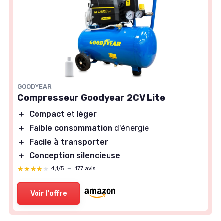
GOODYEAR
Compresseur Goodyear 2CV Lite
＋
Compact
et
léger
＋
Faible consommation
d'énergie
＋
Facile à transporter
＋
Conception silencieuse
★★★★★
★★★★★
4,1/5
—
177 avis
Voir l'offre