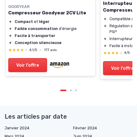
Interrupteur 
GOODYEAR
Compresseur 
Compresseur Goodyear 2CV Lite
＋
Compatible av
＋
Compact
et
léger
＋
Régulation de 
＋
Faible consommation
d'énergie
PSI*
＋
Facile à transporter
＋
Interrupteur à 
＋
Conception silencieuse
＋
Facile à install
★★★★★
★★★★★
4,1/5
—
177 avis
★★★★★
★★★★★
4/5
—
Voir l'offre
Voir l'offre
Les articles par date
Janvier 2024
Février 2024
Mars 2024
Juin 2024