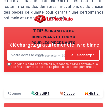
en parfait état de fonctionnement, il est essentiel de
rester informé des dernières innovations et de choisir
des pièces de qualité pour garantir une performance
optimale et une sécurité renforcée.
TOP 5 des sites de
bons plans et promo
pour les pièces auto
Téléchargez gratuitement le livre blanc
➔ Télécharger
La piece auto — 2026
*
En remplissant ce formulaire, j’accepte d’être contacté(e) à
des fins commerciales par La piece auto et ses partenaires.
Résumer
ChatGPT
Claude
Mistral