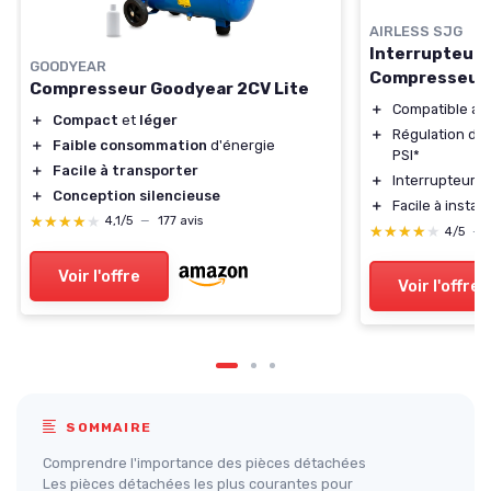
AIRLESS SJG
Interrupteur 
GOODYEAR
Compresseur 
Compresseur Goodyear 2CV Lite
＋
Compatible av
＋
Compact
et
léger
＋
Régulation de 
＋
Faible consommation
d'énergie
PSI*
＋
Facile à transporter
＋
Interrupteur à 
＋
Conception silencieuse
＋
Facile à install
★★★★★
★★★★★
4,1/5
—
177 avis
★★★★★
★★★★★
4/5
—
Voir l'offre
Voir l'offre
SOMMAIRE
Comprendre l'importance des pièces détachées
Les pièces détachées les plus courantes pour