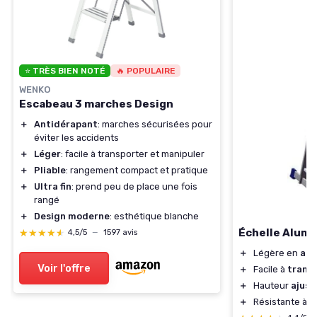
⭐ TRÈS BIEN NOTÉ
🔥 POPULAIRE
WENKO
Escabeau 3 marches Design
＋
Antidérapant
: marches sécurisées pour
éviter les accidents
＋
Léger
: facile à transporter et manipuler
＋
Pliable
: rangement compact et pratique
＋
Ultra fin
: prend peu de place une fois
rangé
＋
Design moderne
: esthétique blanche
Échelle Alumi
★★★★★
★★★★★
4,5/5
—
1597 avis
＋
Légère en
alu
Voir l'offre
＋
Facile à
trans
＋
Hauteur
ajust
＋
Résistante à l