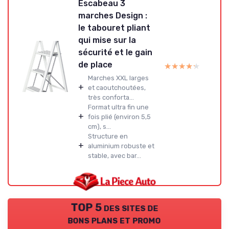
Escabeau 3
marches Design :
le tabouret pliant
qui mise sur la
sécurité et le gain
de place
★★★★★
★★★★★
Marches XXL larges
+
et caoutchoutées,
très conforta...
Format ultra fin une
+
fois plié (environ 5,5
cm), s...
Structure en
+
aluminium robuste et
stable, avec bar...
TOP 5 des sites de
bons plans et promo