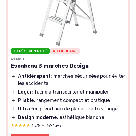
⭐ TRÈS BIEN NOTÉ
🔥 POPULAIRE
WENKO
Escabeau 3 marches Design
＋
Antidérapant
: marches sécurisées pour éviter
les accidents
＋
Léger
: facile à transporter et manipuler
＋
Pliable
: rangement compact et pratique
＋
Ultra fin
: prend peu de place une fois rangé
＋
Design moderne
: esthétique blanche
★★★★★
★★★★★
4,5/5
—
1597 avis