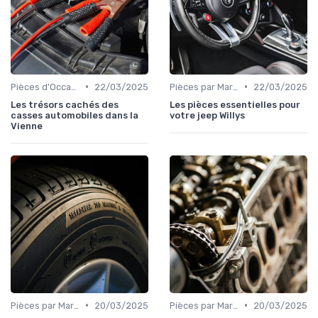
•
•
Pièces d'Occasion et Reconditionnées
22/03/2025
Pièces par Marque de Voiture
22/03/2025
Les trésors cachés des
Les pièces essentielles pour
casses automobiles dans la
votre jeep Willys
Vienne
•
•
Pièces par Marque de Voiture
20/03/2025
Pièces par Marque de Voiture
20/03/2025