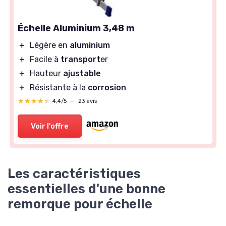
Échelle Aluminium 3,48 m
＋
Légère en
aluminium
＋
Facile à
transport
er
＋
Hauteur
ajustable
＋
Résistante à la
corrosion
★★★★★
★★★★★
4,4/5
—
23 avis
Voir l'offre
Les caractéristiques
essentielles d'une bonne
remorque pour échelle