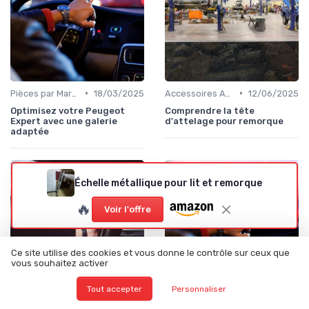
•
•
Pièces par Marque de Voiture
18/03/2025
Accessoires Auto
12/06/2025
Optimisez votre Peugeot
Comprendre la tête
Expert avec une galerie
d'attelage pour remorque
adaptée
Échelle métallique pour lit et remorque
🔥
Voir l'offre
Ce site utilise des cookies et vous donne le contrôle sur ceux que
vous souhaitez activer
Tout accepter
Personnaliser
•
•
Pièces par Modèle de Voiture
12/06/2025
Pièces par Marque de Voiture
14/03/2025