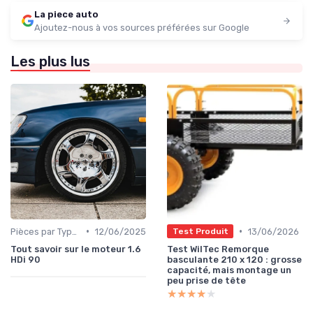
La piece auto
Ajoutez-nous à vos sources préférées sur Google
Les plus lus
•
•
Pièces par Type (Freins, Moteur, etc.)
12/06/2025
13/06/2026
Test Produit
Tout savoir sur le moteur 1.6
Test WilTec Remorque
HDi 90
basculante 210 x 120 : grosse
capacité, mais montage un
peu prise de tête
★★★★★
★★★★★