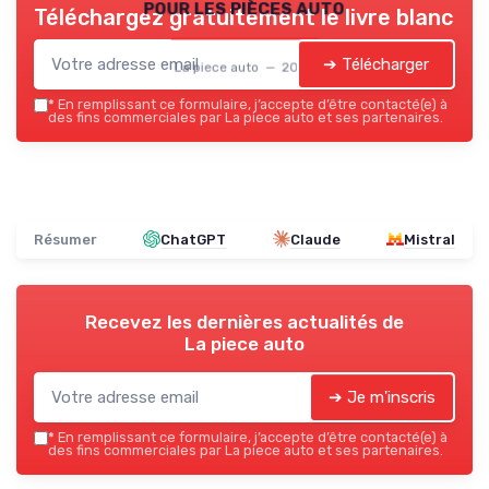
pour les pièces auto
Téléchargez gratuitement le livre blanc
➔ Télécharger
La piece auto — 2026
*
En remplissant ce formulaire, j’accepte d’être contacté(e) à
des fins commerciales par La piece auto et ses partenaires.
Résumer
ChatGPT
Claude
Mistral
Recevez les dernières actualités de
La piece auto
➔ Je m'inscris
*
En remplissant ce formulaire, j’accepte d’être contacté(e) à
des fins commerciales par La piece auto et ses partenaires.