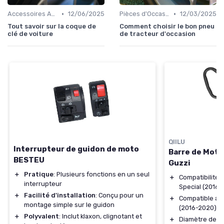
•
•
Accessoires Auto
12/06/2025
Pièces d'Occasion et Reconditionnées
12/03/2025
Tout savoir sur la coque de
Comment choisir le bon pneu
clé de voiture
de tracteur d'occasion
QIILU
Interrupteur de guidon de moto
Barre de Mote
BESTEU
Guzzi
＋
Pratique
: Plusieurs fonctions en un seul
＋
Compatibilité 
interrupteur
Special (2016-
＋
Facilité d'installation
: Conçu pour un
＋
Compatible av
montage simple sur le guidon
(2016-2020)
＋
Polyvalent
: Inclut klaxon, clignotant et
＋
Diamètre de 2