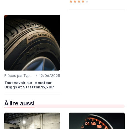
★★★★★
★★★★★
•
Pièces par Type (Freins, Moteur, etc.)
12/06/2025
Tout savoir sur le moteur
Briggs et Stratton 15,5 HP
À lire aussi