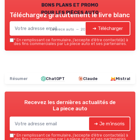
bons plans et promo
pour les pièces auto
Téléchargez gratuitement le livre blanc
➔ Télécharger
La piece auto — 2026
*
En remplissant ce formulaire, j’accepte d’être contacté(e) à
des fins commerciales par La piece auto et ses partenaires.
Résumer
ChatGPT
Claude
Mistral
Recevez les dernières actualités de
La piece auto
➔ Je m'inscris
*
En remplissant ce formulaire, j’accepte d’être contacté(e) à
des fins commerciales par La piece auto et ses partenaires.