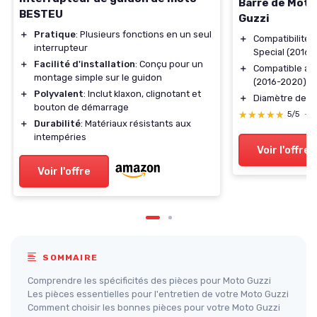
Barre de Mote
BESTEU
Guzzi
＋
Pratique
: Plusieurs fonctions en un seul
＋
Compatibilité 
interrupteur
Special (2016-
＋
Facilité d'installation
: Conçu pour un
＋
Compatible av
montage simple sur le guidon
(2016-2020)
＋
Polyvalent
: Inclut klaxon, clignotant et
＋
Diamètre de 2
bouton de démarrage
★★★★★
★★★★★
5/5
—
＋
Durabilité
: Matériaux résistants aux
intempéries
Voir l'offre
Voir l'offre
SOMMAIRE
Comprendre les spécificités des pièces pour Moto Guzzi
Les pièces essentielles pour l'entretien de votre Moto Guzzi
Comment choisir les bonnes pièces pour votre Moto Guzzi