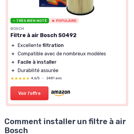
⭐ TRÈS BIEN NOTÉ
🔥 POPULAIRE
BOSCH
Filtre à air Bosch S0492
＋
Excellente
filtration
＋
Compatible avec de nombreux modèles
＋
Facile à installer
＋
Durabilité assurée
★★★★★
★★★★★
4,6/5
—
2481 avis
Voir l'offre
Comment installer un filtre à air
Bosch