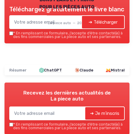
pour les pièces auto
Téléchargez gratuitement le livre blanc
➔ Télécharger
La piece auto — 2026
*
En remplissant ce formulaire, j’accepte d’être contacté(e) à
des fins commerciales par La piece auto et ses partenaires.
Résumer
ChatGPT
Claude
Mistral
Recevez les dernières actualités de
La piece auto
➔ Je m'inscris
*
En remplissant ce formulaire, j’accepte d’être contacté(e) à
des fins commerciales par La piece auto et ses partenaires.