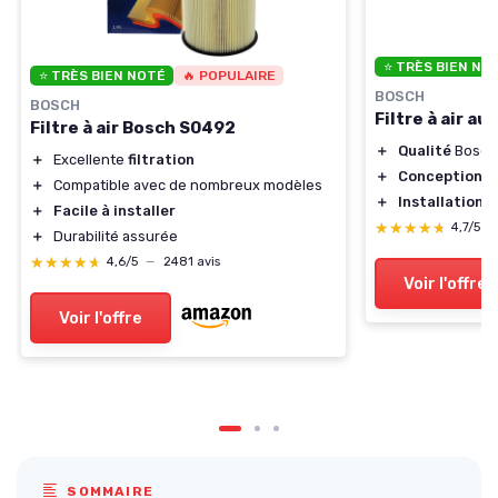
⭐ TRÈS BIEN NO
⭐ TRÈS BIEN NOTÉ
🔥 POPULAIRE
BOSCH
BOSCH
Filtre à air a
Filtre à air Bosch S0492
＋
Qualité
Bosch
＋
Excellente
filtration
＋
Conception
ef
＋
Compatible avec de nombreux modèles
＋
Installation
si
＋
Facile à installer
★★★★★
★★★★★
4,7/5
—
＋
Durabilité assurée
★★★★★
★★★★★
4,6/5
—
2481 avis
Voir l'offre
Voir l'offre
SOMMAIRE