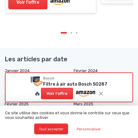
Voir l'offre
Les articles par date
Janvier 2024
Février 2024
Bosch
Mars 2024
Juin 2024
Filtre à air auto Bosch S0287
Juillet 2024
Août 2024
🔥
Voir l'offre
Décembre 2024
Janvier 2025
Février 2025
Mars 2025
Avril 2025
Mai 2025
Ce site utilise des cookies et vous donne le contrôle sur ceux que
vous souhaitez activer
Juin 2025
Juillet 2025
Août 2025
Septembre 2025
Tout accepter
Personnaliser
Octobre 2025
Novembre 2025