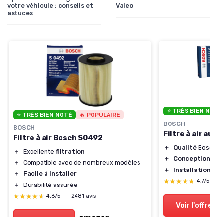
votre véhicule : conseils et
Valeo
astuces
⭐ TRÈS BIEN NO
⭐ TRÈS BIEN NOTÉ
🔥 POPULAIRE
BOSCH
BOSCH
Filtre à air a
Filtre à air Bosch S0492
＋
Qualité
Bosch
＋
Excellente
filtration
＋
Conception
ef
＋
Compatible avec de nombreux modèles
＋
Installation
si
＋
Facile à installer
★★★★★
★★★★★
4,7/5
—
＋
Durabilité assurée
★★★★★
★★★★★
4,6/5
—
2481 avis
Voir l'offre