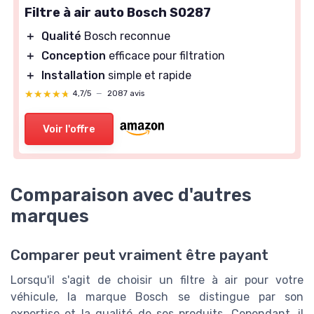
Filtre à air auto Bosch S0287
＋
Qualité
Bosch reconnue
＋
Conception
efficace pour filtration
＋
Installation
simple et rapide
★★★★★
★★★★★
4,7/5
—
2087 avis
Voir l'offre
Comparaison avec d'autres
marques
Comparer peut vraiment être payant
Lorsqu'il s'agit de choisir un filtre à air pour votre
véhicule, la marque Bosch se distingue par son
expertise et la qualité de ses produits. Cependant, il