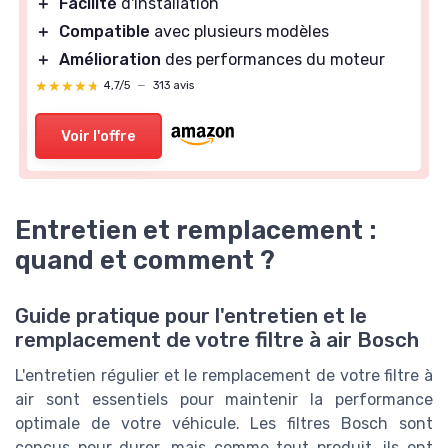
＋
Facilité
d'installation
＋
Compatible
avec plusieurs modèles
＋
Amélioration
des performances du moteur
★★★★★
★★★★★
4,7/5
—
313 avis
Voir l'offre
Entretien et remplacement :
quand et comment ?
Guide pratique pour l'entretien et le
remplacement de votre filtre à air Bosch
L'entretien régulier et le remplacement de votre filtre à
air sont essentiels pour maintenir la performance
optimale de votre véhicule. Les filtres Bosch sont
conçus pour durer, mais comme tout produit, ils ont