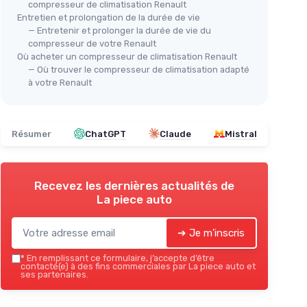
compresseur de climatisation Renault
Entretien et prolongation de la durée de vie
— Entretenir et prolonger la durée de vie du
FRANKBERG
FRA
compresseur de votre Renault
ation
Compresseur de climatisation
Com
Où acheter un compresseur de climatisation Renault
— Où trouver le compresseur de climatisation adapté
acement
avec embrayage - compatible
com
à votre Renault
 7PK)
Qashqai+2 / Mégane / Scénic
Még
(huile incl.)
inc
＋
Compatibilité étendue
: Qashqai+2,
＋
Mégane I/II, Scénic
p
Q
Résumer
ChatGPT
Claude
Mistral
a
＋
Embrayage intégré
pour une unité
complète
＋
gré
＋
Huile incluse pour installation et
dard
lubrification immédiates
＋
dtour /
Recevez les dernières actualités de
＋
Remplace la référence 8200940837
＋
cenic III
La piece auto
＋
Installation généralement simple si
correspondance de modèle
＋
➔ Je m'inscris
★★★★★
★★★★★
5/5
—
6 avis
★★
★★
*
En remplissant ce formulaire, j’accepte d’être
contacté(e) à des fins commerciales par La piece auto et
Voir l'offre
ses partenaires.