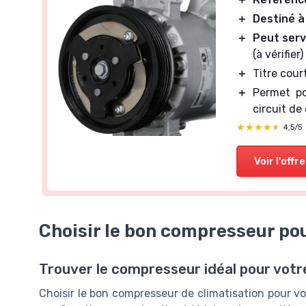
＋
Destiné à
＋
Peut serv
(à vérifier)
＋
Titre cour
＋
Permet po
circuit de
★★★★★
★★★★★
4,5/5
Voir l'offre
Choisir le bon compresseur po
Trouver le compresseur idéal pour votr
Choisir le bon compresseur de climatisation pour v