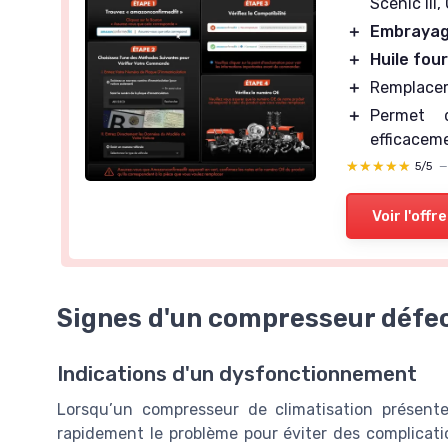
Scénic III,
＋
Embrayag
＋
Huile fou
＋
Remplaceme
＋
Permet d
efficacem
★★★★★
★★★★★
5/5
Voir l'offre
Signes d'un compresseur défe
Indications d'un dysfonctionnement
Lorsqu’un compresseur de climatisation présente d
rapidement le problème pour éviter des complicatio