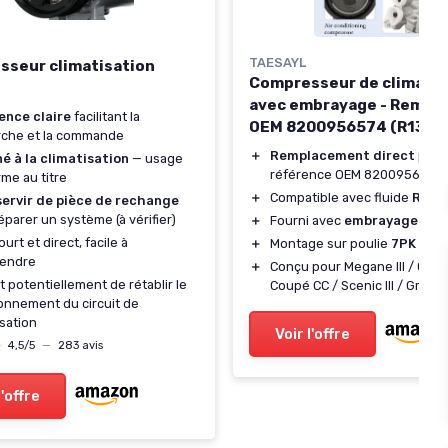
TAESAYL
seur climatisation
Compresseur de climatis
avec embrayage - Rempl
ence claire
facilitant la
OEM 8200956574 (R134a,
rche et la commande
＋
Remplacement direct
pour
é à la climatisation
— usage
référence OEM 8200956574
me au titre
＋
Compatible avec fluide
R134
servir de pièce de rechange
éparer un système (à vérifier)
＋
Fourni avec
embrayage
inté
ourt et direct, facile à
＋
Montage sur poulie
7PK
stan
endre
＋
Conçu pour Megane III / Gran
 potentiellement de rétablir le
Coupé CC / Scenic III / Grand S
onnement du circuit de
isation
Voir l'offre
★
★
4,5/5
—
283 avis
l'offre