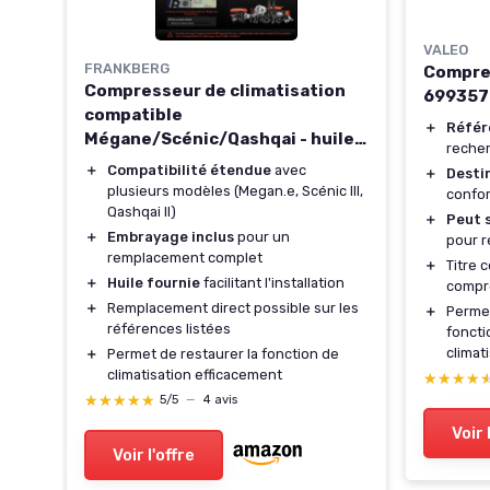
VALEO
FRANKBERG
Compres
n
Compresseur de climatisation
699357
compatible
＋
Référ
Mégane/Scénic/Qashqai - huile
reche
incluse
+2,
＋
Compatibilité étendue
avec
＋
Destin
plusieurs modèles (Megan.e, Scénic III,
confor
Qashqai II)
té
＋
Peut 
＋
Embrayage inclus
pour un
pour r
remplacement complet
＋
Titre c
＋
Huile fournie
facilitant l'installation
compr
37
＋
Remplacement direct possible sur les
＋
Permet
références listées
foncti
i
climat
＋
Permet de restaurer la fonction de
climatisation efficacement
★★★★
★★★★
★★★★★
★★★★★
5/5
—
4 avis
Voir 
Voir l'offre