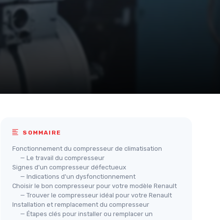
SOMMAIRE
Fonctionnement du compresseur de climatisation
— Le travail du compresseur
Signes d'un compresseur défectueux
— Indications d'un dysfonctionnement
Choisir le bon compresseur pour votre modèle Renault
— Trouver le compresseur idéal pour votre Renault
Installation et remplacement du compresseur
— Étapes clés pour installer ou remplacer un