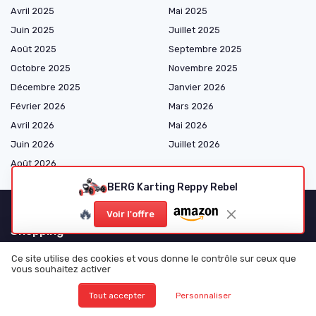
Avril 2025
Mai 2025
Juin 2025
Juillet 2025
Août 2025
Septembre 2025
Octobre 2025
Novembre 2025
Décembre 2025
Janvier 2026
Février 2026
Mars 2026
Avril 2026
Mai 2026
Juin 2026
Juillet 2026
Août 2026
BERG Karting Reppy Rebel
🔥
Voir l'offre
Shopping
Pièces Mécaniques
Ce site utilise des cookies et vous donne le contrôle sur ceux que
vous souhaitez activer
Électricité et Électronique
Consommables et Entretien
Tout accepter
Personnaliser
Accessoires et Gadgets