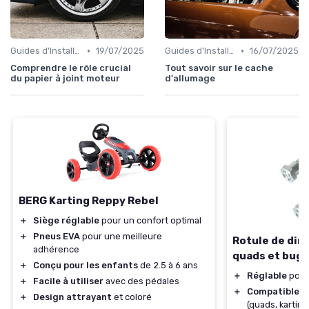
•
•
Guides d'Installation et de Réparation
19/07/2025
Guides d'Installation et de Réparation
16/07/2025
Comprendre le rôle crucial
Tout savoir sur le cache
du papier à joint moteur
d'allumage
BERG Karting Reppy Rebel
＋
Siège réglable
pour un confort optimal
＋
Pneus EVA
pour une meilleure
Rotule de dir
adhérence
quads et bugg
＋
Conçu pour les enfants
de 2.5 à 6 ans
＋
Réglable
pour
＋
Facile à utiliser
avec des pédales
＋
Compatible
av
＋
Design attrayant
et coloré
(quads, karting