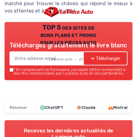
marché pour trouver le châssis qui répond le mieux à
vos attentes et à votre budget.
TOP 5 des sites de
bons plans et promo
pour les pièces auto
Téléchargez gratuitement le livre blanc
➔ Télécharger
La piece auto — 2026
*
En remplissant ce formulaire, j’accepte d’être contacté(e) à
des fins commerciales par La piece auto et ses partenaires.
Résumer
ChatGPT
Claude
Mistral
Recevez les dernières actualités de
La piece auto