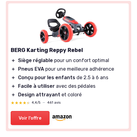
BERG Karting Reppy Rebel
＋
Siège réglable
pour un confort optimal
＋
Pneus EVA
pour une meilleure adhérence
＋
Conçu pour les enfants
de 2.5 à 6 ans
＋
Facile à utiliser
avec des pédales
＋
Design attrayant
et coloré
★★★★★
★★★★★
4,4/5
—
461 avis
Voir l'offre