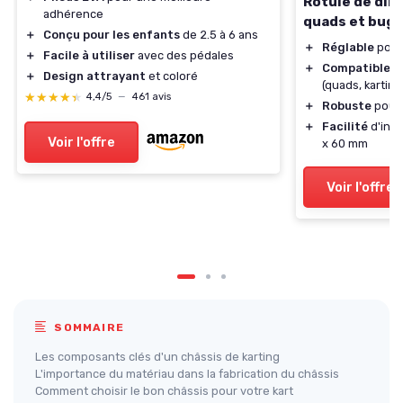
Rotule de dir
adhérence
quads et bugg
＋
Conçu pour les enfants
de 2.5 à 6 ans
＋
Réglable
pour
＋
Facile à utiliser
avec des pédales
＋
Compatible
av
＋
Design attrayant
et coloré
(quads, karting
★★★★★
★★★★★
4,4/5
—
461 avis
＋
Robuste
pour 
＋
Facilité
d'inst
Voir l'offre
x 60 mm
Voir l'offre
SOMMAIRE
Les composants clés d'un châssis de karting
L'importance du matériau dans la fabrication du châssis
Comment choisir le bon châssis pour votre kart