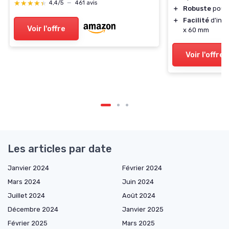
★★★★★
★★★★★
4,4/5
—
461 avis
＋
Robuste
pour 
＋
Facilité
d'inst
Voir l'offre
x 60 mm
Voir l'offre
Les articles par date
Janvier 2024
Février 2024
Mars 2024
Juin 2024
Juillet 2024
Août 2024
Décembre 2024
Janvier 2025
Février 2025
Mars 2025