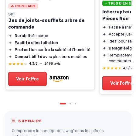
⭐ TRÈS BIEN NO
🔥 POPULAIRE
Interrupteur B
SKF
Pièces Noir
Jeu de joints-soufflets arbre de
commande
＋
Facile à insta
＋
Accepte jusqu
＋
Durabilité
accrue
＋
Idéal pour
lam
＋
Facilité d'installation
＋
Design éléga
＋
Protection
contre la saleté et l'humidité
＋
Remplacement 
＋
Compatibilité
avec plusieurs modèles
commutateur e
★★★★★
★★★★★
4,3/5
—
2498 avis
★★★★★
★★★★★
4,5/5
Voir l'offre
Voir l'offre
SOMMAIRE
Comprendre le concept de 'swag' dans les pièces