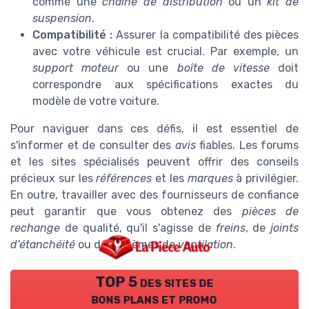
comme une
chaîne de distribution
ou un
kit de
suspension
.
Compatibilité :
Assurer la compatibilité des pièces
avec votre véhicule est crucial. Par exemple, un
support moteur
ou une
boîte de vitesse
doit
correspondre aux spécifications exactes du
modèle de votre voiture.
Pour naviguer dans ces défis, il est essentiel de
s'informer et de consulter des
avis
fiables. Les forums
et les sites spécialisés peuvent offrir des conseils
précieux sur les
références
et les
marques
à privilégier.
En outre, travailler avec des fournisseurs de confiance
peut garantir que vous obtenez des
pièces de
rechange
de qualité, qu'il s'agisse de
freins
, de
joints
d'étanchéité
ou de systèmes de
ventilation
.
TOP 5 des sites de
bons plans et promo