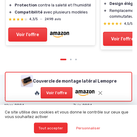
＋
Design éléga
＋
Protection
contre la saleté et l'humidité
＋
Remplacement 
＋
Compatibilité
avec plusieurs modèles
commutateur e
★★★★★
★★★★★
4,3/5
—
2498 avis
★★★★★
★★★★★
4,5/5
Voir l'offre
Voir l'offre
Couvercle de montage latéral Lemopre
Les articles par date
🔥
Voir l'offre
Janvier 2024
Février 2024
Mars 2024
Juin 2024
Ce site utilise des cookies et vous donne le contrôle sur ceux que
Juillet 2024
Août 2024
vous souhaitez activer
Décembre 2024
Janvier 2025
Tout accepter
Personnaliser
Février 2025
Mars 2025