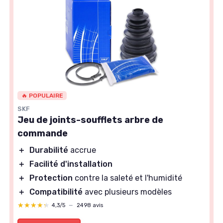
🔥 POPULAIRE
SKF
Jeu de joints-soufflets arbre de
commande
＋
Durabilité
accrue
＋
Facilité d'installation
＋
Protection
contre la saleté et l'humidité
＋
Compatibilité
avec plusieurs modèles
★★★★★
★★★★★
4,3/5
—
2498 avis