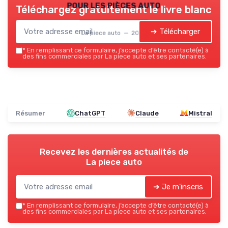
pour les pièces auto
Téléchargez gratuitement le livre blanc
➔ Télécharger
La piece auto — 2026
*
En remplissant ce formulaire, j’accepte d’être contacté(e) à
des fins commerciales par La piece auto et ses partenaires.
Résumer
ChatGPT
Claude
Mistral
Recevez les dernières actualités de
La piece auto
➔ Je m'inscris
*
En remplissant ce formulaire, j’accepte d’être contacté(e) à
des fins commerciales par La piece auto et ses partenaires.