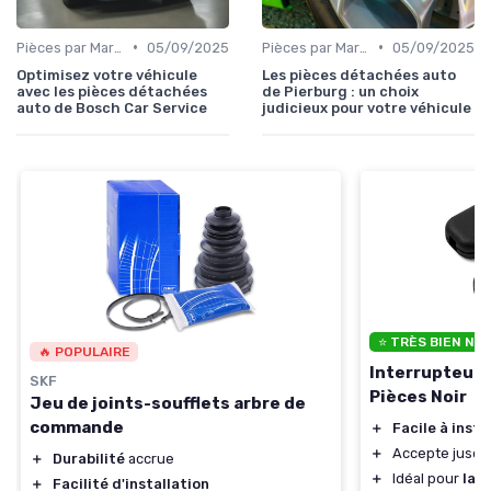
•
•
Pièces par Marque de Voiture
05/09/2025
Pièces par Marque de Voiture
05/09/2025
Optimisez votre véhicule
Les pièces détachées auto
avec les pièces détachées
de Pierburg : un choix
auto de Bosch Car Service
judicieux pour votre véhicule
⭐ TRÈS BIEN NO
🔥 POPULAIRE
Interrupteur B
SKF
Pièces Noir
Jeu de joints-soufflets arbre de
commande
＋
Facile à insta
＋
Accepte jusqu
＋
Durabilité
accrue
＋
Idéal pour
lam
＋
Facilité d'installation