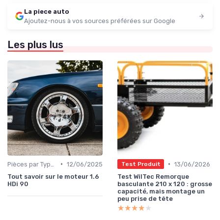
La piece auto
Ajoutez-nous à vos sources préférées sur Google
Les plus lus
•
•
Pièces par Type (Freins, Moteur, etc.)
12/06/2025
13/06/2026
Test Produit
Tout savoir sur le moteur 1.6
Test WilTec Remorque
HDi 90
basculante 210 x 120 : grosse
capacité, mais montage un
peu prise de tête
★★★★★
★★★★★