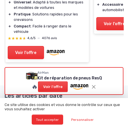
＋
Universel
: Adapté à toutes les marques
＋
Accessoire es
et modèles de voitures
automobiliste
＋
Pratique
: Solutions rapides pour les
crevaisons
Voir l'offre
＋
Compact
: Facile à ranger dans le
véhicule
★★★★★
★★★★★
4,6/5
—
4076 avis
Voir l'offre
AirMan
Kit de réparation de pneus ResQ
🔥
Voir l'offre
Les articles par date
Ce site utilise des cookies et vous donne le contrôle sur ceux que
Janvier 2024
Février 2024
vous souhaitez activer
Mars 2024
Juin 2024
Tout accepter
Personnaliser
Juillet 2024
Août 2024