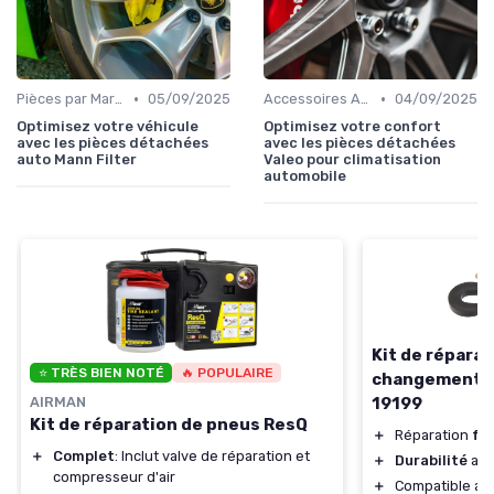
•
•
Pièces par Marque de Voiture
05/09/2025
Accessoires Auto
04/09/2025
Optimisez votre véhicule
Optimisez votre confort
avec les pièces détachées
avec les pièces détachées
auto Mann Filter
Valeo pour climatisation
automobile
Kit de réparat
⭐ TRÈS BIEN NOTÉ
🔥 POPULAIRE
changement d
AIRMAN
19199
Kit de réparation de pneus ResQ
＋
Réparation
fac
＋
Complet
: Inclut valve de réparation et
＋
Durabilité
ass
compresseur d'air
＋
Compatible av