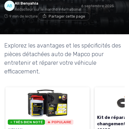
Ali Benyahia
6 septembre 2025
Rédacteur sur le marché international
9 min de lecture
Partager cette page
Explorez les avantages et les spécificités des
pièces détachées auto de Mapco pour
entretenir et réparer votre véhicule
efficacement.
Kit de réparat
⭐ TRÈS BIEN NOTÉ
🔥 POPULAIRE
changement d