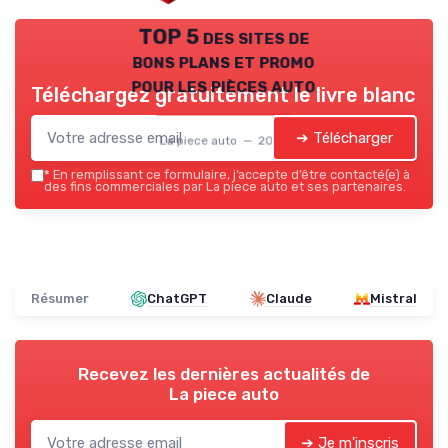
TOP 5 des sites de
bons plans et promo
pour les pièces auto
Téléchargez gratuitement le livre blanc
➔ Télécharger
La piece auto — 2026
*
En remplissant ce formulaire, j’accepte d’être contacté(e) à
des fins commerciales par La piece auto et ses partenaires.
Résumer
ChatGPT
Claude
Mistral
Recevez les dernières actualités de
La piece auto
➔ Je m'inscris