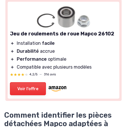
Jeu de roulements de roue Mapco 26102
＋
Installation
facile
＋
Durabilité
accrue
＋
Performance
optimale
＋
Compatible avec plusieurs modèles
★★★★★
★★★★★
4,2/5
—
316 avis
Voir l'offre
Comment identifier les pièces
détachées Mapco adaptées à