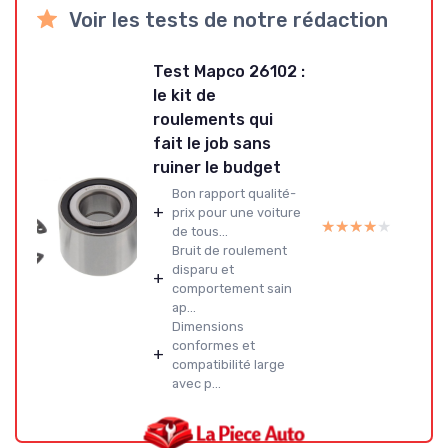
Voir les tests de notre rédaction
Test Mapco 26102 :
le kit de
roulements qui
fait le job sans
ruiner le budget
Bon rapport qualité-
+
prix pour une voiture
★★★★★
★★★★★
de tous...
Bruit de roulement
disparu et
+
comportement sain
ap...
Dimensions
conformes et
+
compatibilité large
avec p...