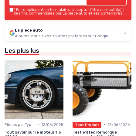
*
En remplissant ce formulaire, j’accepte d’être contacté(e) à
des fins commerciales par La piece auto et ses partenaires.
La piece auto
Ajoutez-nous à vos sources préférées sur Google
Les plus lus
•
•
Pièces par Type (Freins, Moteur, etc.)
12/06/2025
13/06/2026
Test Produit
Tout savoir sur le moteur 1.6
Test WilTec Remorque