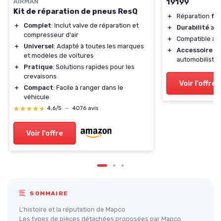
AIRMAN
19199
Kit de réparation de pneus ResQ
＋
Réparation
fac
＋
Complet
: Inclut valve de réparation et
＋
Durabilité
ass
compresseur d'air
＋
Compatible av
＋
Universel
: Adapté à toutes les marques
＋
Accessoire es
et modèles de voitures
automobiliste
＋
Pratique
: Solutions rapides pour les
crevaisons
Voir l'offre
＋
Compact
: Facile à ranger dans le
véhicule
★★★★★
★★★★★
4,6/5
—
4076 avis
Voir l'offre
SOMMAIRE
L'histoire et la réputation de Mapco
Les types de pièces détachées proposées par Mapco