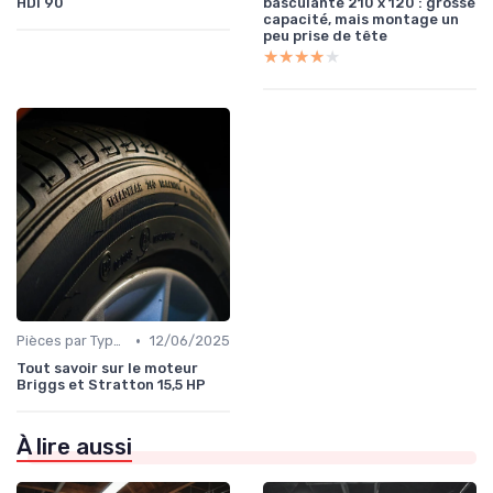
HDi 90
basculante 210 x 120 : grosse
capacité, mais montage un
peu prise de tête
★★★★★
★★★★★
•
Pièces par Type (Freins, Moteur, etc.)
12/06/2025
Tout savoir sur le moteur
Briggs et Stratton 15,5 HP
À lire aussi