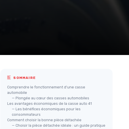
SOMMAIRE
Comprendre le fonctionnement d'une casse
automobile
— Plongée au cœur des casses automobiles
Les avantages économiques de la casse auto 41
— Les bénéfices économiques pour les
consommateurs
Comment choisir la bonne pièce détachée
— Choisir la pièce détachée idéale : un guide pratique