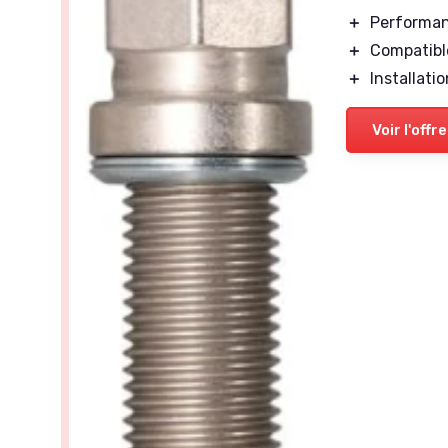
＋
Performa
＋
Compatibl
＋
Installatio
Voir l'offre