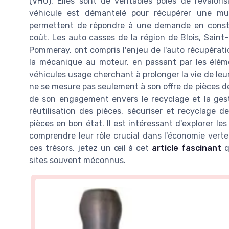
(VHU). Elles sont de véritables pôles de revalor
véhicule est démantelé pour récupérer une mul
permettent de répondre à une demande en const
coût. Les auto casses de la région de Blois, Saint
Pommeray, ont compris l'enjeu de l'auto récupératio
la mécanique au moteur, en passant par les élémen
véhicules usage cherchant à prolonger la vie de leur
ne se mesure pas seulement à son offre de pièces d
de son engagement envers le recyclage et la gest
réutilisation des pièces, sécuriser et recyclage 
pièces en bon état. Il est intéressant d'explorer l
comprendre leur rôle crucial dans l'économie verte
ces trésors, jetez un œil à cet
article fascinant
q
sites souvent méconnus.