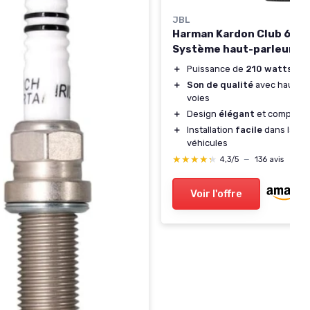
JBL
Harman Kardon Club 602
Système haut-parleur vo
＋
Puissance de
210 watts
＋
Son de qualité
avec haut-pa
voies
＋
Design
élégant
et compact
＋
Installation
facile
dans la plu
véhicules
★★★★★
★★★★★
4,3/5
—
136 avis
Voir l'offre