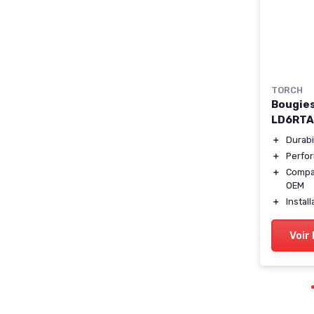
TORCH
Bougies
LD6RTA
＋
Durabi
＋
Perfo
＋
Compat
OEM
＋
Install
Voir 