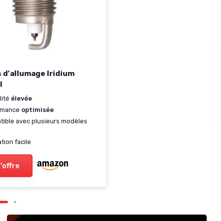
 d'allumage Iridium
I
lité
élevée
rmance
optimisée
ible avec plusieurs modèles
ation facile
l'offre