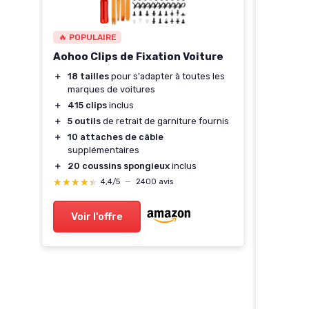
🔥 POPULAIRE
Aohoo Clips de Fixation Voiture
1C
＋
18 tailles
pour s'adapter à toutes les
marques de voitures
urs
＋
415 clips
inclus
16-
＋
5 outils
de retrait de garniture fournis
＋
10 attaches de câble
supplémentaires
＋
20 coussins spongieux
inclus
★★★★★
★★★★★
4,4/5
—
2400 avis
Voir l'offre