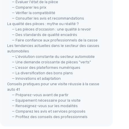
— Évaluer l'état de la pièce
— Comparer les prix
— Vérifier la compatibilité
CTP
🔥
— Consulter les avis et recommandations
iture
JBL
Aoh
La qualité des pièces : mythe ou réalité ?
Enceintes voiture Stage1 601C
— Les pièces d'occasion : une qualité à revoir
＋
1
— Des standards de qualité encadrés
＋
Puissance de
200 watts
rleurs à 2
— Faire confiance aux professionnels de la casse
＋
Ensemble complet
de haut-parleurs
＋
Les tendances actuelles dans le secteur des casses
＋
Compatibilité avec
enceintes de 16-
＋
5
automobiles
17 cm
part des
— L'évolution constante du secteur automobile
＋
＋
Aigus encastrables
— Une demande croissante de pièces "verts"
＋
Système à
2 voies
— L'essor des plateformes numériques
＋
— La diversification des bons plans
★★★★★
★★★★★
4,2/5
—
567 avis
★★
★★
— Innovations et adaptation
Conseils pratiques pour une visite réussie à la casse
Voir l'offre
auto 41
— Préparez-vous avant de partir
— Equipement nécessaire pour la visite
— Renseignez-vous sur les modalités
— Comparez les avis et services proposés
— Profitez des conseils des professionnels