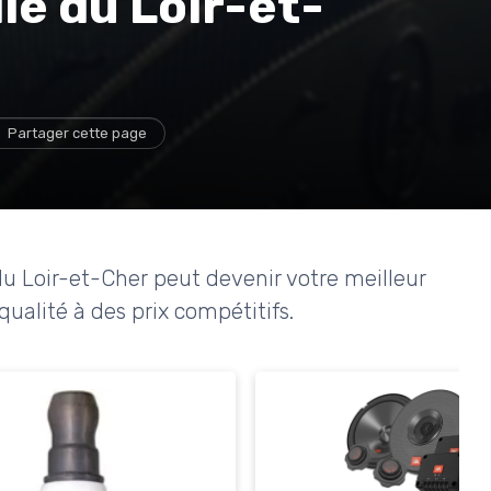
le du Loir-et-
Partager cette page
 Loir-et-Cher peut devenir votre meilleur
qualité à des prix compétitifs.