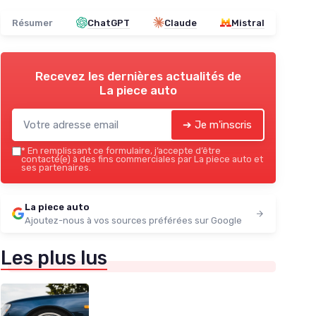
Résumer
ChatGPT
Claude
Mistral
Recevez les dernières actualités de
La piece auto
➔ Je m'inscris
*
En remplissant ce formulaire, j’accepte d’être
contacté(e) à des fins commerciales par La piece auto et
ses partenaires.
La piece auto
Ajoutez-nous à vos sources préférées sur Google
Les plus lus