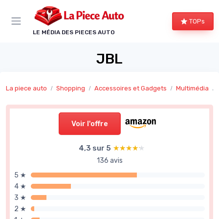
Panneau de gestion des cookies
TOPs
LE MÉDIA DES PIECES AUTO
JBL
La piece auto
Shopping
Accessoires et Gadgets
Multimédia
Voir l'offre
4,3 sur 5
★★★★★
★★★★★
136 avis
5 ★
4 ★
3 ★
2 ★