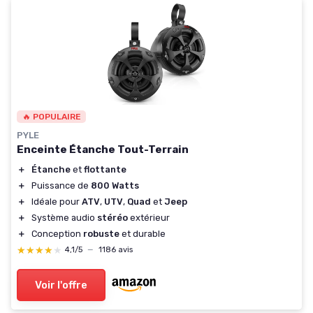
🔥 POPULAIRE
PYLE
Enceinte Étanche Tout-Terrain
＋
Étanche
et
flottante
＋
Puissance de
800 Watts
＋
Idéale pour
ATV
,
UTV
,
Quad
et
Jeep
＋
Système audio
stéréo
extérieur
＋
Conception
robuste
et durable
★★★★★
★★★★★
4,1/5
—
1186 avis
Voir l'offre