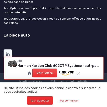
solaire sans se ruiner
Test Optima Yellow Top YT S 4.2 : la petite batterie qui encaisse bien les
usages intensifs
Test SONAX Lave-Glace Ocean-Fresh 3L : simple, efficace et qui ne pue
pas l’alcool
La piece auto
JBL
Harman Kardon Club 602CTP Système haut-parleur voiture
🔥
Voir l'offre
Mentions légales
Politique de confidentialité
© La piece auto 2026
Ce site utilise des cookies et vous donne le contrôle sur ceux que
vous souhaitez activer
Tout accepter
Personnaliser