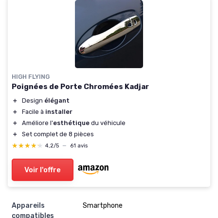
HIGH FLYING
Poignées de Porte Chromées Kadjar
＋
Design
élégant
＋
Facile à
installer
＋
Améliore l'
esthétique
du véhicule
＋
Set complet de 8 pièces
★★★★★
★★★★★
4,2/5
—
61 avis
Voir l'offre
Appareils
‎Smartphone
compatibles