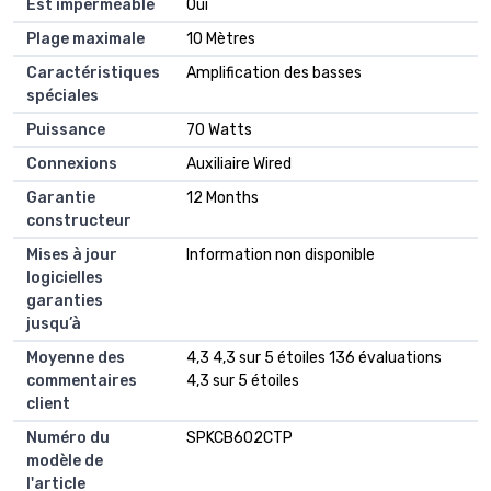
Est imperméable
‎Oui
Plage maximale
‎10 Mètres
Caractéristiques
‎Amplification des basses
spéciales
Puissance
‎70 Watts
Connexions
‎Auxiliaire Wired
Garantie
‎12 Months
constructeur
Mises à jour
‎Information non disponible
logicielles
garanties
jusqu’à
Moyenne des
4,3 4,3 sur 5 étoiles 136 évaluations
commentaires
4,3 sur 5 étoiles
client
Numéro du
SPKCB602CTP
modèle de
l'article