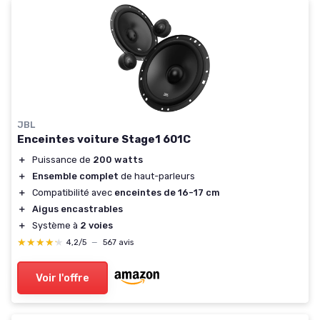
JBL
Enceintes voiture Stage1 601C
＋
Puissance de
200 watts
＋
Ensemble complet
de haut-parleurs
＋
Compatibilité avec
enceintes de 16-17 cm
＋
Aigus encastrables
＋
Système à
2 voies
★★★★★
★★★★★
4,2/5
—
567 avis
Voir l'offre