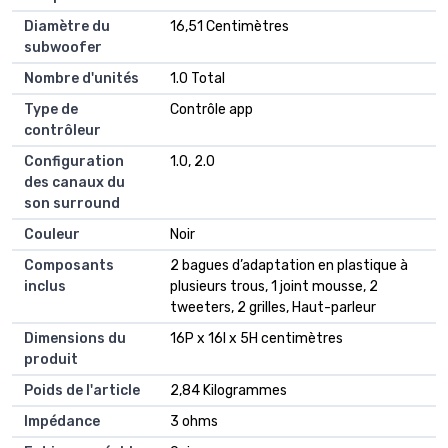
Diamètre du
‎16,51 Centimètres
subwoofer
Nombre d'unités
‎1.0 Total
Type de
‎Contrôle app
contrôleur
Configuration
‎1.0, 2.0
des canaux du
son surround
Couleur
‎Noir
Composants
‎2 bagues d’adaptation en plastique à
inclus
plusieurs trous, 1 joint mousse, 2
tweeters, 2 grilles, Haut-parleur
Dimensions du
‎16P x 16l x 5H centimètres
produit
Poids de l'article
‎2,84 Kilogrammes
Impédance
‎3 ohms