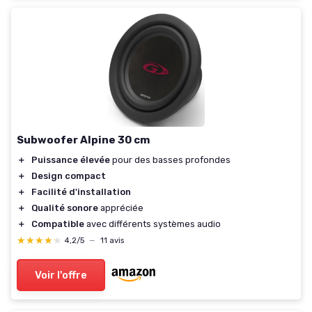
Subwoofer Alpine 30 cm
＋
Puissance élevée
pour des basses profondes
＋
Design compact
＋
Facilité d'installation
＋
Qualité sonore
appréciée
＋
Compatible
avec différents systèmes audio
★★★★★
★★★★★
4,2/5
—
11 avis
Voir l'offre