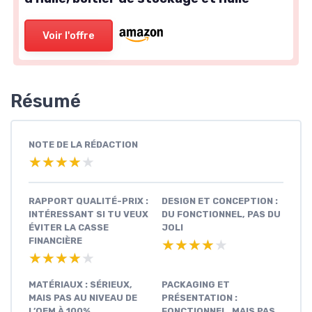
Voir l'offre
Résumé
NOTE DE LA RÉDACTION
★★★★★
★★★★★
RAPPORT QUALITÉ-PRIX :
DESIGN ET CONCEPTION :
INTÉRESSANT SI TU VEUX
DU FONCTIONNEL, PAS DU
ÉVITER LA CASSE
JOLI
FINANCIÈRE
★★★★★
★★★★★
★★★★★
★★★★★
MATÉRIAUX : SÉRIEUX,
PACKAGING ET
MAIS PAS AU NIVEAU DE
PRÉSENTATION :
L’OEM À 100%
FONCTIONNEL, MAIS PAS