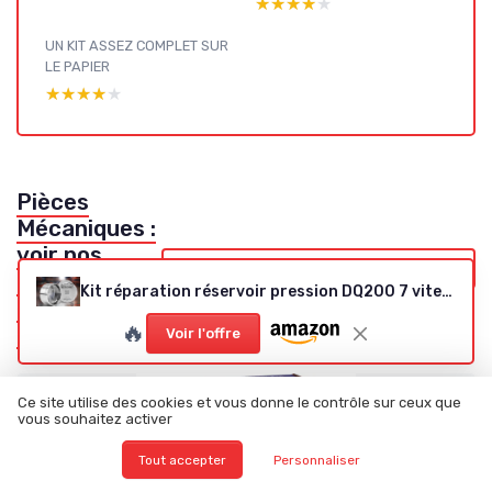
★★★★★
★★★★★
UN KIT ASSEZ COMPLET SUR
LE PAPIER
★★★★★
★★★★★
Pièces
Mécaniques :
voir nos
Voir tous les tests Pièces Mécaniques →
autres tests
Kit réparation réservoir pression DQ200 7 vitesses (0AM) – compatible VW
et guides
🔥
d'achat
Voir l'offre
Ce site utilise des cookies et vous donne le contrôle sur ceux que
vous souhaitez activer
Tout accepter
Personnaliser