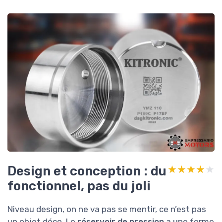
Design et conception : du
★★★★★
★★★★★
fonctionnel, pas du joli
Niveau design, on ne va pas se mentir, ce n’est pas
un objet déco. Le
réservoir de pression
a une forme