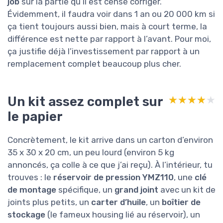
job
sur la partie qu’il est censé corriger.
Évidemment, il faudra voir dans 1 an ou 20 000 km si
ça tient toujours aussi bien, mais à court terme, la
différence est nette par rapport à l’avant. Pour moi,
ça justifie déjà l’investissement par rapport à un
remplacement complet beaucoup plus cher.
Un kit assez complet sur
★★★★★
★★★★★
le papier
Concrètement, le kit arrive dans un carton d’environ
35 x 30 x 20 cm, un peu lourd (environ 5 kg
annoncés, ça colle à ce que j’ai reçu). À l’intérieur, tu
trouves : le
réservoir de pression YMZ110
, une
clé
de montage
spécifique, un
grand joint
avec un kit de
joints plus petits, un
carter d’huile
, un
boîtier de
stockage
(le fameux housing lié au réservoir), un