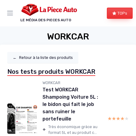
Panneau de gestion des cookies
TOPs
LE MÉDIA DES PIECES AUTO
WORKCAR
←
Retour à la liste des produits
Nos tests produits WORKCAR
WORKCAR
Test WORKCAR
Shampoing Voiture 5L :
le bidon qui fait le job
sans ruiner le
★★★★★
★★★★★
portefeuille
Très économique grâce au
+
format 5L et au produit c...