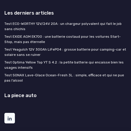
Les derniers articles
Test ECO-WORTHY 12V/24V 20A : un chargeur polyvalent qui fait le job
sans chichis
Test EXIDE AGM EK700 : une batterie costaud pour les voitures Start-
Stop, mais pas éternelle
Test Yeagulch 12V 300Ah LiFePO4 : grosse batterie pour camping-car et
solaire sans se ruiner
Test Optima Yellow Top YT S 4.2 : la petite batterie qui encaisse bien les
usages intensifs
Test SONAX Lave-Glace Ocean-Fresh 3L : simple, efficace et qui ne pue
pas l’alcool
La piece auto