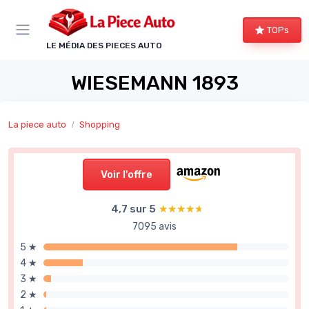
Panneau de gestion des cookies
TOPs
LE MÉDIA DES PIECES AUTO
WIESEMANN 1893
La piece auto
Shopping
Voir l'offre
4,7 sur 5
★★★★★
★★★★★
7095 avis
5 ★
4 ★
3 ★
2 ★