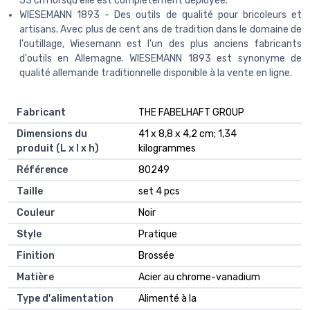
53 cm lorsqu'elle est complètement déployée.
WIESEMANN 1893 - Des outils de qualité pour bricoleurs et
artisans. Avec plus de cent ans de tradition dans le domaine de
l'outillage, Wiesemann est l'un des plus anciens fabricants
d'outils en Allemagne. WIESEMANN 1893 est synonyme de
qualité allemande traditionnelle disponible à la vente en ligne.
Fabricant
‎THE FABELHAFT GROUP
Dimensions du
‎41 x 8,8 x 4,2 cm; 1,34
produit (L x l x h)
kilogrammes
Référence
‎80249
Taille
‎set 4 pcs
Couleur
‎Noir
Style
‎Pratique
Finition
‎Brossée
Matière
‎Acier au chrome-vanadium
Type d'alimentation
‎Alimenté à la