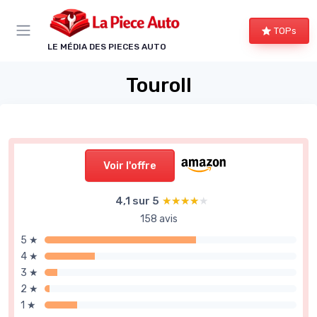
Panneau de gestion des cookies
TOPs
LE MÉDIA DES PIECES AUTO
Touroll
Voir l'offre
4,1 sur 5
★★★★★
★★★★★
158 avis
5 ★
4 ★
3 ★
2 ★
1 ★