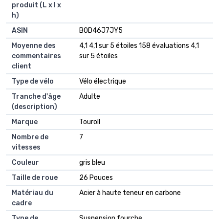
produit (L x l x
h)
ASIN
‎B0D46J7JY5
Moyenne des
4,1 4,1 sur 5 étoiles 158 évaluations 4,1
commentaires
sur 5 étoiles
client
Type de vélo
Vélo électrique
Tranche d'âge
Adulte
(description)
Marque
Touroll
Nombre de
7
vitesses
Couleur
gris bleu
Taille de roue
26 Pouces
Matériau du
Acier à haute teneur en carbone
cadre
Type de
Suspension fourche