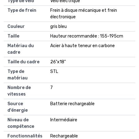
Type de vélo
‎Vélo électrique
Type de frein
‎Frein à disque mécanique et frein
électronique
Couleur
‎gris bleu
Taille
‎Hauteur recommandée : 155-195cm
Matériau du
‎Acier à haute teneur en carbone
cadre
Taille du cadre
‎26"x18"
Type de
‎STL
matériau
Nombre de
‎7
vitesses
Source
‎Batterie rechargeable
d'énergie
Niveau de
‎Intermédiaire
compétence
Fonctionnalités
‎Rechargeable