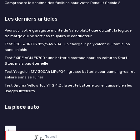
Comprendre le schéma des fusibles pour votre Renault Scénic 2
Les derniers articles
Pourquoi votre garagiste monte du Valeo plutôt que du LuK : la logique
de marge qui ne sert pas toujours le conducteur
Test ECO-WORTHY 12V/24V 20A : un chargeur polyvalent qui fait le job
sans chichis
Test EXIDE AGM EK700 : une batterie costaud pour les voitures Start-
Stop, mais pas éternelle
Test Yeagulch 12V 300Ah LiFePO4 : grosse batterie pour camping-car et
solaire sans se ruiner
Test Optima Yellow Top YT S 4.2 : la petite batterie qui encaisse bien les
usages intensifs
La piece auto
Touroll