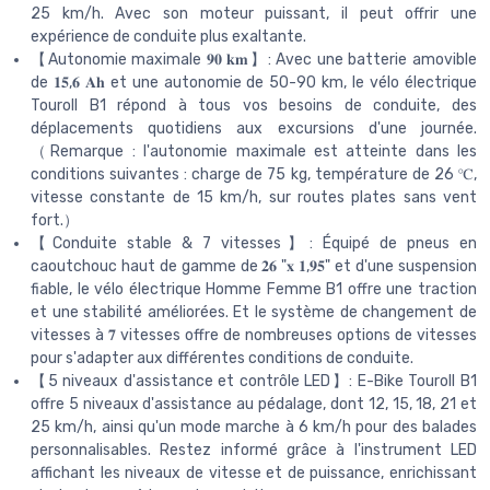
25 km/h. Avec son moteur puissant, il peut offrir une
expérience de conduite plus exaltante.
【Autonomie maximale 𝟗𝟎 𝐤𝐦】: Avec une batterie amovible
de 𝟏𝟓,𝟔 𝐀𝐡 et une autonomie de 50-90 km, le vélo électrique
Touroll B1 répond à tous vos besoins de conduite, des
déplacements quotidiens aux excursions d'une journée.
（Remarque : l'autonomie maximale est atteinte dans les
conditions suivantes : charge de 75 kg, température de 26 ℃,
vitesse constante de 15 km/h, sur routes plates sans vent
fort.）
【Conduite stable & 7 vitesses】: Équipé de pneus en
caoutchouc haut de gamme de 𝟐𝟔 "𝐱 𝟏,𝟗𝟓" et d'une suspension
fiable, le vélo électrique Homme Femme B1 offre une traction
et une stabilité améliorées. Et le système de changement de
vitesses à 𝟕 vitesses offre de nombreuses options de vitesses
pour s'adapter aux différentes conditions de conduite.
【5 niveaux d'assistance et contrôle LED】: E-Bike Touroll B1
offre 5 niveaux d'assistance au pédalage, dont 12, 15, 18, 21 et
25 km/h, ainsi qu'un mode marche à 6 km/h pour des balades
personnalisables. Restez informé grâce à l'instrument LED
affichant les niveaux de vitesse et de puissance, enrichissant