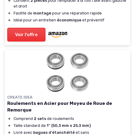
＋
Contient
2 pièces
pour remplacer à la fois l'axe avant gauche
et droit
＋
Facilité de
montage
pour une réparation rapide
＋
Idéal pour un entretien
économique
et préventif
Voir l'offre
CREATE IDEA
Roulements en Acier pour Moyeu de Roue de
Remorque
＋
Comprend
2 sets
de roulements
＋
Taille standard de
1'' (50,3 mm x 25,3 mm)
＋
Livré avec
bagues d'étanchéité
et sans