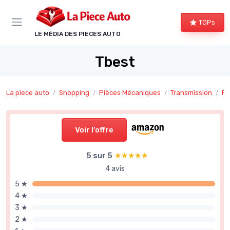
Panneau de gestion des cookies
TOPs
LE MÉDIA DES PIECES AUTO
Tbest
La piece auto
Shopping
Pièces Mécaniques
Transmission
Ro
Voir l'offre
5 sur 5
★★★★★
★★★★★
4 avis
5 ★
4 ★
3 ★
2 ★