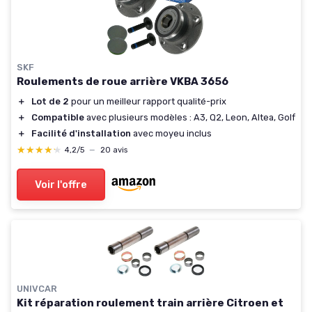
SKF
Roulements de roue arrière VKBA 3656
＋
Lot de 2
pour un meilleur rapport qualité-prix
＋
Compatible
avec plusieurs modèles : A3, Q2, Leon, Altea, Golf
＋
Facilité d'installation
avec moyeu inclus
★★★★★
★★★★★
4,2/5
—
20 avis
Voir l'offre
UNIVCAR
Kit réparation roulement train arrière Citroen et