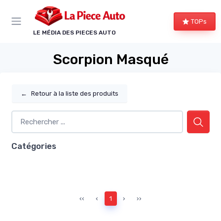
Panneau de gestion des cookies
TOPs
LE MÉDIA DES PIECES AUTO
Scorpion Masqué
←
Retour à la liste des produits
Catégories
‹‹
‹
1
›
››