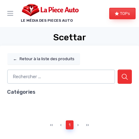
Panneau de gestion des cookies
TOPs
LE MÉDIA DES PIECES AUTO
Scettar
←
Retour à la liste des produits
Catégories
‹‹
‹
1
›
››