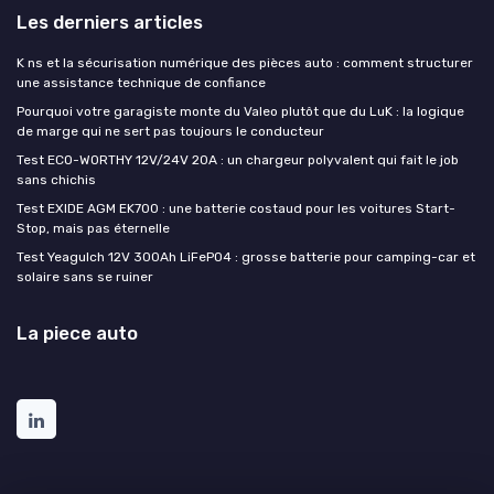
Les derniers articles
K ns et la sécurisation numérique des pièces auto : comment structurer
une assistance technique de confiance
Pourquoi votre garagiste monte du Valeo plutôt que du LuK : la logique
de marge qui ne sert pas toujours le conducteur
Test ECO-WORTHY 12V/24V 20A : un chargeur polyvalent qui fait le job
sans chichis
Test EXIDE AGM EK700 : une batterie costaud pour les voitures Start-
Stop, mais pas éternelle
Test Yeagulch 12V 300Ah LiFePO4 : grosse batterie pour camping-car et
solaire sans se ruiner
La piece auto