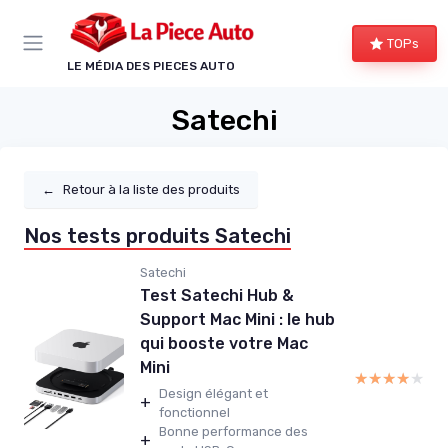
Panneau de gestion des cookies
TOPs
LE MÉDIA DES PIECES AUTO
Satechi
←
Retour à la liste des produits
Nos tests produits Satechi
Satechi
Test Satechi Hub &
Support Mac Mini : le hub
qui booste votre Mac
Mini
★★★★★
★★★★★
Design élégant et
+
fonctionnel
Bonne performance des
+