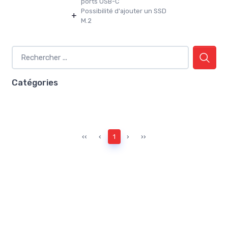
ports USB-C
Possibilité d'ajouter un SSD
+
M.2
Catégories
‹‹
‹
1
›
››