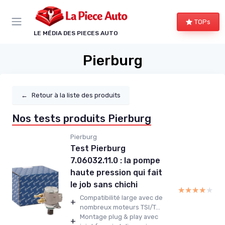
Panneau de gestion des cookies
TOPs
LE MÉDIA DES PIECES AUTO
Pierburg
←
Retour à la liste des produits
Nos tests produits Pierburg
Pierburg
Test Pierburg
7.06032.11.0 : la pompe
haute pression qui fait
le job sans chichi
★★★★★
★★★★★
Compatibilité large avec de
+
nombreux moteurs TSI/T...
Montage plug & play avec
+