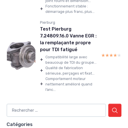
joint fourni et dimension...
Fonctionnement stable :
+
démarrage plus franc, plus...
Pierburg
Test Pierburg
7.24809.16.0 Vanne EGR :
la remplaçante propre
pour TDI fatigué
★★★★★
★★★★★
Compatibilité large avec
+
beaucoup de TDI du groupe...
Qualité de fabrication
+
sérieuse, perçages et fixat...
Comportement moteur
+
nettement amélioré quand
l’anc...
Catégories