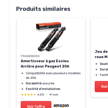
Produits similaires
Jeu de
FRANKBERG
roue M
Amortisseur à gaz Essieu
＋
Qual
Arrière pour Peugeot 206
＋
Durab
＋
Compatibilité avec plusieurs modèles
＋
Facil
de 206
＋
Durabilité
assurée
Voir
＋
Facilité d'installation
★★★★★
★★★★★
4,5/5
—
41 avis
Voir l'offre