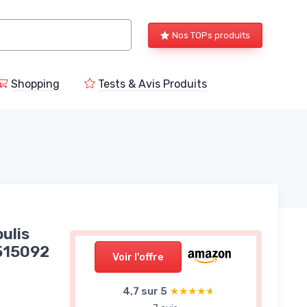
Nos TOPs produits
Shopping
Tests & Avis Produits
oulis
 515092
Voir l'offre
4,7 sur 5
★★★★★
★★★★★