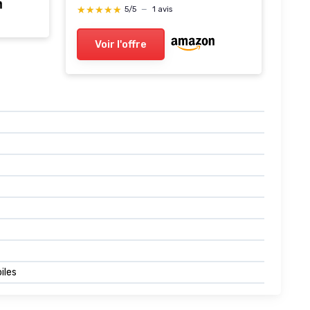
★★★★★
★★★★★
5/5
—
1 avis
Voir l'offre
iles