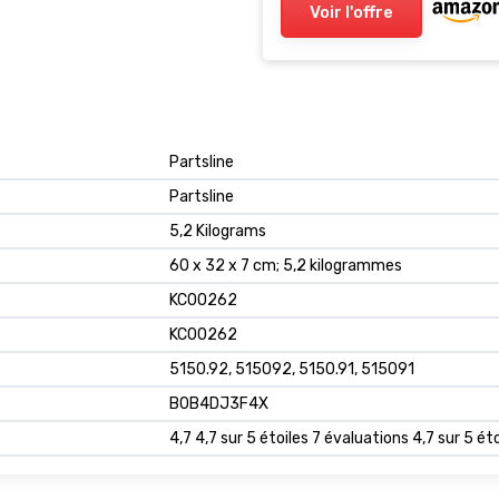
Voir l'offre
‎Partsline
‎Partsline
‎5,2 Kilograms
‎60 x 32 x 7 cm; 5,2 kilogrammes
‎KC00262
‎KC00262
‎5150.92, 515092, 5150.91, 515091
B0B4DJ3F4X
4,7 4,7 sur 5 étoiles 7 évaluations 4,7 sur 5 éto