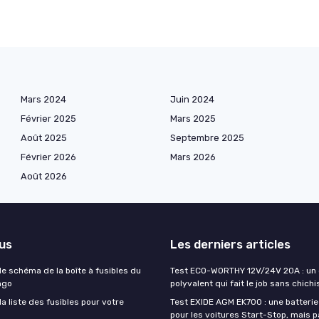
Mars 2024
Juin 2024
Février 2025
Mars 2025
Août 2025
Septembre 2025
Février 2026
Mars 2026
Août 2026
lus
Les derniers articles
e schéma de la boîte à fusibles du
Test ECO-WORTHY 12V/24V 20A : un
ngo
polyvalent qui fait le job sans chichi
 liste des fusibles pour votre
Test EXIDE AGM EK700 : une batteri
pour les voitures Start-Stop, mais p