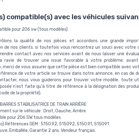
91
s) compatible(s) avec les véhicules suivan
tible pour 206 sw (tous modèles)
rôlons la qualité de nos pièces et accordons une grande impor
on de nos clients. si toutefois vous rencontrez un souci avec votr
rendre contact avec nos services avant de nous laisser une évalua
ra ravie de trouver une issue favorable à votre problème. avant
merci de vous assurer que cette pièce est bien compatible avec vot
référence de votre article se trouve dans notre annonce. en cas de d
ntacter, nous vous guiderons pour trouver votre modèle. toute uti
sée n'est faite qu'à titre de référence à la désignation des produit
ode de la propriété).
2 BARRES STABILISATRICE DE TRAIN ARRIÈRE
ent sur le véhicule : Droit, Gauche, Arrière
ble pour 206 SW tous modèles
fo) Références OEM : 5150.92, 515092, 5150.91, 515091
uve, Emballée, Garantie 2 ans. Vendeur français.