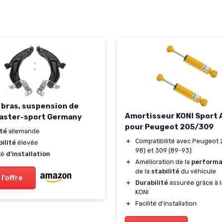
 bras, suspension de
Amortisseur KONI Sport 
aster-sport Germany
pour Peugeot 205/309
ité
allemande
＋
Compatibilité avec Peugeot 
ilité
élevée
98) et 309 (89-93)
ité
d'installation
＋
Amélioration de la
perform
de la
stabilité
du véhicule
 l'offre
＋
Durabilité
assurée grâce à l
KONI
＋
Facilité d'installation