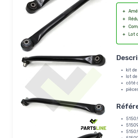
＋
Amél
＋
Rédu
＋
Comp
＋
Lot 
Descri
kit de
lot de
côté d
pièces
Référe
5150.
5150
5150.