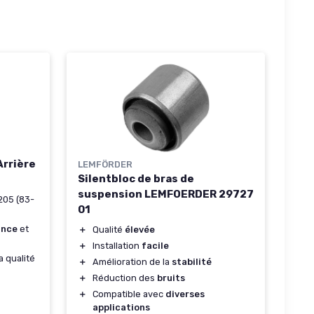
Arrière
LEMFÖRDER
Silentbloc de bras de
suspension LEMFOERDER 29727
205 (83-
01
ance
et
＋
Qualité
élevée
＋
Installation
facile
a qualité
＋
Amélioration de la
stabilité
＋
Réduction des
bruits
＋
Compatible avec
diverses
applications