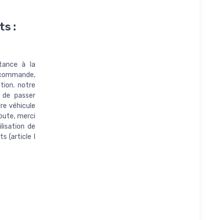
ts :
tance à la
e commande,
tion. notre
 de passer
re véhicule
oute, merci
lisation de
s (article l