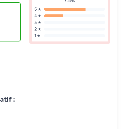
7 avis
5 ★
4 ★
3 ★
2 ★
1 ★
tif :