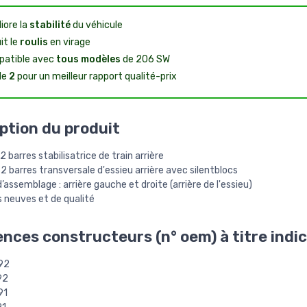
iore la
stabilité
du véhicule
it le
roulis
en virage
atible avec
tous modèles
de 206 SW
de
2
pour un meilleur rapport qualité-prix
ption du produit
 2 barres stabilisatrice de train arrière
 2 barres transversale d'essieu arrière avec silentblocs
’assemblage : arrière gauche et droite (arrière de l'essieu)
 neuves et de qualité
nces constructeurs (n° oem) à titre indica
92
92
91