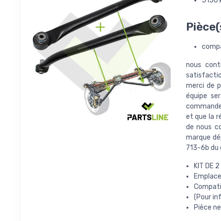
5150
Pièce(
compa
nous cont
satisfacti
merci de p
équipe se
commande, 
et que la 
de nous co
marque dépo
713-6b du c
KIT DE 
Emplacem
Compati
(Pour in
Pièce ne